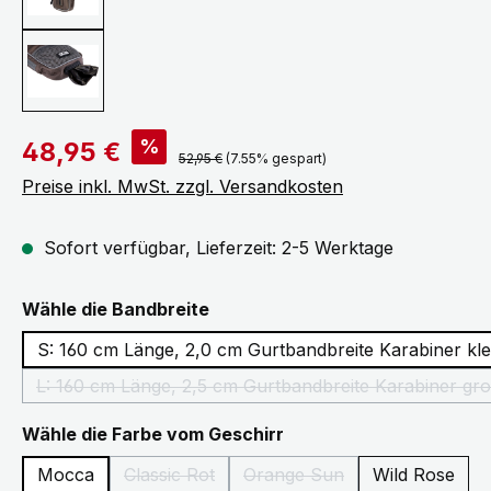
Verkaufspreis:
%
48,95 €
Regulärer Preis:
52,95 €
(7.55% gespart)
Preise inkl. MwSt. zzgl. Versandkosten
Sofort verfügbar, Lieferzeit: 2-5 Werktage
auswählen
Wähle die Bandbreite
S: 160 cm Länge, 2,0 cm Gurtbandbreite Karabiner kle
L: 160 cm Länge, 2,5 cm Gurtbandbreite Karabiner gr
(Diese Option ist zurzeit nicht 
auswählen
Wähle die Farbe vom Geschirr
Mocca
Classic Rot
Orange Sun
Wild Rose
(Diese Option ist zurzeit nicht verfügbar.)
(Diese Option ist zurzeit ni