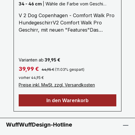
34 - 46 cm
|
Wähle die Farbe vom Geschirr:
Orange Sun
V 2 Dog Copenhagen - Comfort Walk Pro
HundegeschirrV2 Comfort Walk Pro
Geschirr, mit neuen "Features"Das
Comfort Walk Pro™ Geschirr von DOG
Copenhagen ist ein starkes und zugleich
leichtes Alltagsgeschirr aus robustem und
wasserabweisendem Material mit weicher
Varianten ab
39,95 €
atmungsaktiver Polsterung. Das Geschirr
Regulärer Preis:
Verkaufspreis:
39,99 €
44,95 €
(11.03% gespart)
ist einfach auf die Größe einzustellen.
vorher 44,95 €
Durch den hohen Tragekomfort liegt das
Preise inkl. MwSt. zzgl. Versandkosten
Geschirr bequem angepasst am Hund und
verfügt über zwei Leinen-
In den Warenkorb
Befestigungsmöglichkeiten, eine am
Rücken des Hundes für das tägliche
Gassigehen, und zur zusätzlichen
Kontrolle eine am unteren Teil auf der
WuffWuffDesign-Hotline
Brust des Hundes. Der Assistiergriff