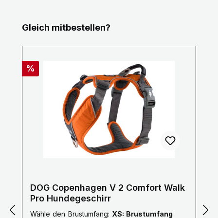
Produktgalerie überspringen
Gleich mitbestellen?
Rabatt
%
DOG Copenhagen V 2 Comfort Walk
Pro Hundegeschirr
Wähle den Brustumfang:
XS: Brustumfang