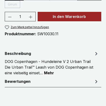
Grün
(Diese Option ist zurzeit nicht verfügbar.)
Produkt Anzahl: Gib den gewünschten We
In den Warenkorb
Zum Merkzettel hinzufügen
Produktnummer:
SW10030.11
Beschreibung
DOG Copenhagen - Hundeleine V 2 Urban Trail
Die Urban Trail™ Leash von DOG Copenhagen ist
eine vielseitig einset…
Mehr
Bewertungen