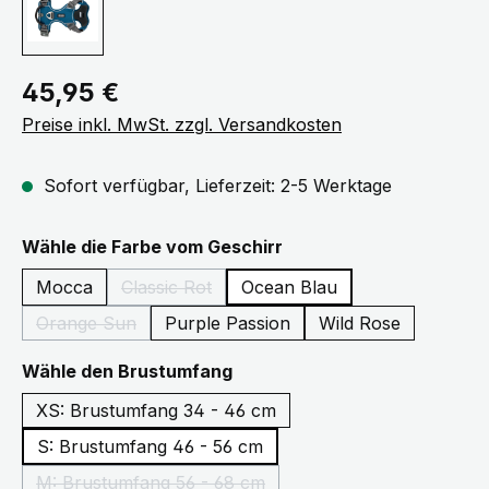
Regulärer Preis:
45,95 €
Preise inkl. MwSt. zzgl. Versandkosten
Sofort verfügbar, Lieferzeit: 2-5 Werktage
auswählen
Wähle die Farbe vom Geschirr
Mocca
Classic Rot
Ocean Blau
(Diese Option ist zurzeit nicht verfügbar.)
Orange Sun
Purple Passion
Wild Rose
(Diese Option ist zurzeit nicht verfügbar.)
auswählen
Wähle den Brustumfang
XS: Brustumfang 34 - 46 cm
S: Brustumfang 46 - 56 cm
M: Brustumfang 56 - 68 cm