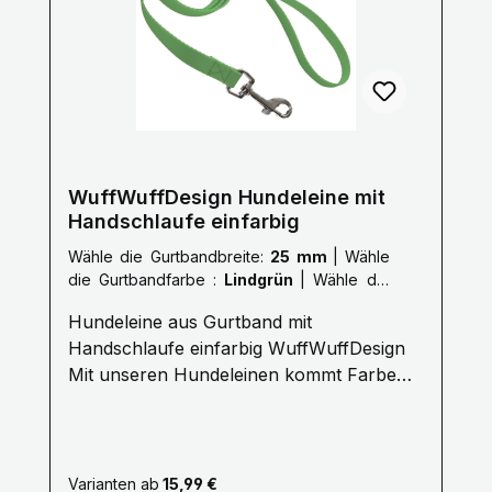
WuffWuffDesign Hundeleine mit
Handschlaufe einfarbig
Wähle die Gurtbandbreite:
25 mm
|
Wähle
die Gurtbandfarbe :
Lindgrün
|
Wähle die
Länge der Leine :
L: 2,0 Meter
Hundeleine aus Gurtband mit
Handschlaufe einfarbig WuffWuffDesign
Mit unseren Hundeleinen kommt Farbe
ins Hundeleben. Erleben Sie die
Farbenvielfalt unserer WuffWuffDesign
Hundeleinen im Hundeshop mit Biss. Alle
unsere Hundeleinen sind aus reißfestem,
Varianten ab
15,99 €