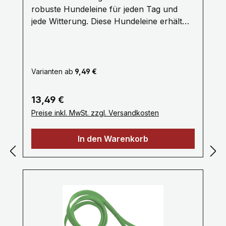
robuste Hundeleine für jeden Tag und
jede Witterung. Diese Hundeleine erhält
Ihre höchste Qualität aus dem 18 Fach
geflochtenem Endlosgarn gefertigt aus
Polypropylen. Sie ist reißfest,
dehnungsarm und witterungsbeständig.
Varianten ab
9,49 €
Die geflochtene Rundleine sind in
verschiednen Längen erhältlich. Als
Regulärer Preis:
13,49 €
Seilverbinder dient eine stabile
Preise inkl. MwSt. zzgl. Versandkosten
Kunststoffklammer zusätzlich ist das
Endlosgarn verschweißt. Material
In den Warenkorb
Durchmesser ca. 12 mm Pflegehinweise:
Handwäsche mit einem milden
Waschmittel, bitte Luft trocknen.