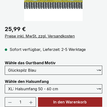
Regulärer Preis:
25,99 €
Preise inkl. MwSt. zzgl. Versandkosten
Sofort verfügbar, Lieferzeit: 2-5 Werktage
auswählen
Wähle das Gurtband Motiv
auswählen
Wähle den Halsumfang
Produkt Anzahl: Gib den gewünschten We
In den Warenkorb