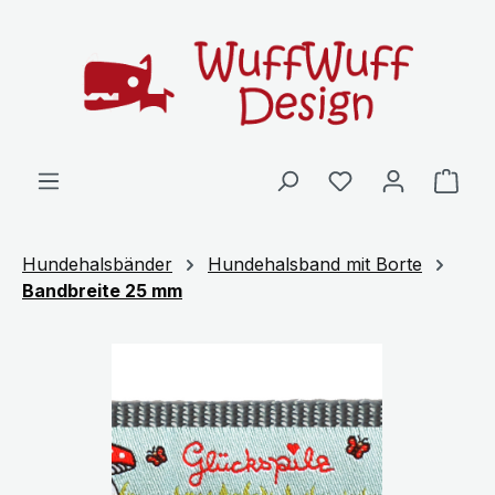
Zum Hauptinhalt springen
Ware
Hundehalsbänder
Hundehalsband mit Borte
Bandbreite 25 mm
Bildergalerie überspringen