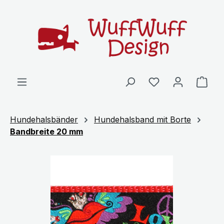
Zum Hauptinhalt springen
Ware
Hundehalsbänder
Hundehalsband mit Borte
Bandbreite 20 mm
Bildergalerie überspringen