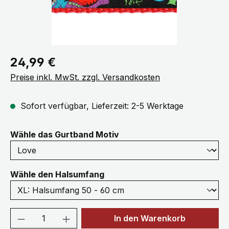
Regulärer Preis:
24,99 €
Preise inkl. MwSt. zzgl. Versandkosten
Sofort verfügbar, Lieferzeit: 2-5 Werktage
auswählen
Wähle das Gurtband Motiv
auswählen
Wähle den Halsumfang
Produkt Anzahl: Gib den gewünschten We
In den Warenkorb