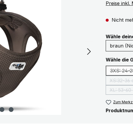
Preise inkl
Nicht meh
Wähle dei
Wähle die 
3XS: 24-
XS:32-36
(Dies
XL: 53-60
Zum Merkze
Produktnu