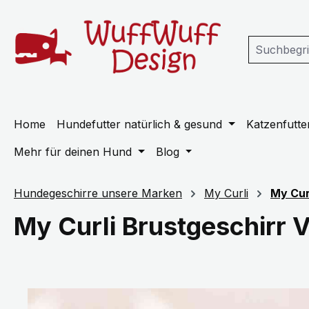
m Hauptinhalt springen
Zur Suche springen
Zur Hauptnavigation springen
Home
Hundefutter natürlich & gesund
Katzenfutter
Mehr für deinen Hund
Blog
Hundegeschirre unsere Marken
My Curli
My Cur
My Curli Brustgeschirr 