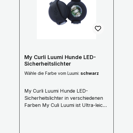
Unternehmen Hirschalm hat seinen Sitz in
Rainfeld in Niederösterreich. Im Lager
werden die Abwurfstangen von
österreichischen Hirschen
weiterverarbeitet. Herkunft
Rückverfolgbar Durch die
Chargennummern auf unseren Etiketten
kann Hirschalm bei Anfragen darüber
My Curli Luumi Hunde LED-
Auskunft geben, aus welcher Region
Sicherheitslichter
Österreichs der verarbeitete Kau-Stix
Wähle die Farbe vom Luumi:
schwarz
stammt. Tip: Gesund aufgrund wichtiger
Nährstoffe Geweih Knochen bestehen zu
My Curli Luumi Hunde LED-
etwa 54% aus Kalk, welcher gut für den
Sicherheitslichter in verschiedenen
Knochenbau ist. Außerdem beinhaltet ein
Farben My Culi Luumi ist Ultra-leicht,
Geweih Knochen etwa 44% organische
schmal und hell. Ein LED-
Substanz - hauptsächlich
Sicherheitslicht mit Variablen
Eiweißverbindungen, in denen reichhaltige
Befestigungsmöglichkeiten.
Mineralien eingelagert sind. Sie sollten