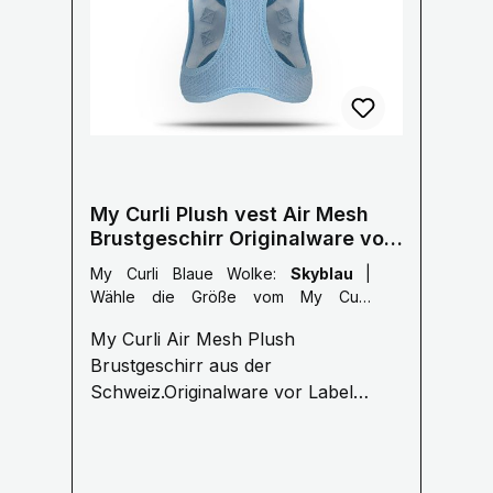
My Curli Plush vest Air Mesh
Brustgeschirr Originalware vor
Labelumstellung
My Curli Blaue Wolke:
Skyblau
|
Wähle die Größe vom My Curli
Brustgeschirr:
3XS: 24-28 cm
My Curli Air Mesh Plush
Brustumfang
Brustgeschirr aus der
Schweiz.Originalware vor Label
Umstellung kein USA Import!
Funktionell & Einzigartig CURLI - für
Menschen, die das Beste für Ihr Tier