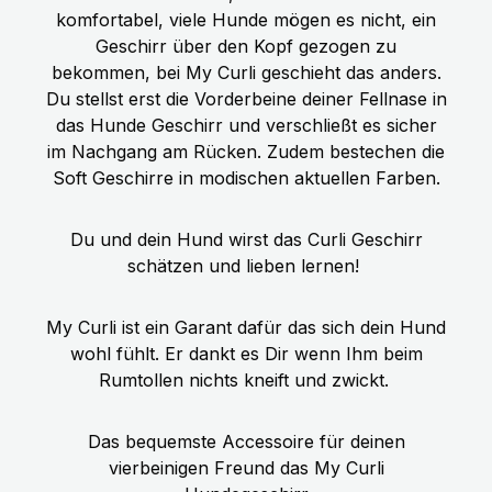
Hundegeschirr für Euren
ZUTATEN: Frisches Pferdefleisch, -
komfortabel, viele Hunde mögen es nicht, ein
hechelnden Hund.
herz, -lunge, -magen, -leber (70%),
Geschirr über den Kopf gezogen zu
Brühe (24,7%), Zucchini (2%),
bekommen, bei My Curli geschieht das anders.
Karotten (2%), Apfel (0,5%),
Du stellst erst die Vorderbeine deiner Fellnase in
Mineralstoffe, Leinöl (0,2%),
das Hunde Geschirr und verschließt es sicher
Bockshornklee, Löwenzahn,
im Nachgang am Rücken. Zudem bestechen die
Flohsamen, Spinat, Rosmarin
Soft Geschirre in modischen aktuellen Farben.
Technologische Zusatzstoffe: keine
Du und dein Hund wirst das Curli Geschirr
schätzen und lieben lernen!
My Curli ist ein Garant dafür das sich dein Hund
wohl fühlt. Er dankt es Dir wenn Ihm beim
Rumtollen nichts kneift und zwickt.
Das bequemste Accessoire für deinen
vierbeinigen Freund das My Curli