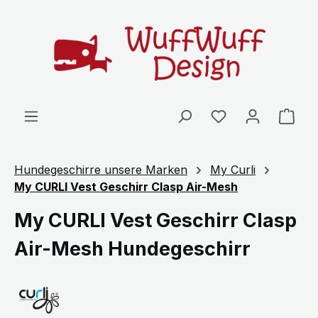
Zum Hauptinhalt springen
Ware
Hundegeschirre unsere Marken
My Curli
My CURLI Vest Geschirr Clasp Air-Mesh
My CURLI Vest Geschirr Clasp
Air-Mesh Hundegeschirr