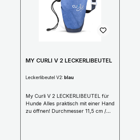
durchgestrichenen Mülltonne
1.5 cm oder 2 cm
gekennzeichnet und dem
chemischen Symbol des für die
Einstufung als schadstoffhaltig
ausschlaggebenden Schwermetalls
versehen. Cd = Cadmium, Pb =Blei,
Hg = Quecksilber.
MY CURLI V 2 LECKERLIBEUTEL
Leckerlibeutel V2:
blau
My Curli V 2 LECKERLIBEUTEL für
Hunde Alles praktisch mit einer Hand
zu öffnen! Durchmesser 11,5 cm /
4,5″, Höhe 18,5 cm /
7,2″ Aufgesetzte Tasche für den
Clicker oder andere kleine Tools für