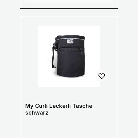
Wasserdichte Hülle an der Innenseite
zum Schutz Ihres Mobiltelefon
Stylisches gestreiftes Innenfutter aus
Baumwolle Größe: 21 x 25 x 6 cm
My Curli Leckerli Tasche
schwarz