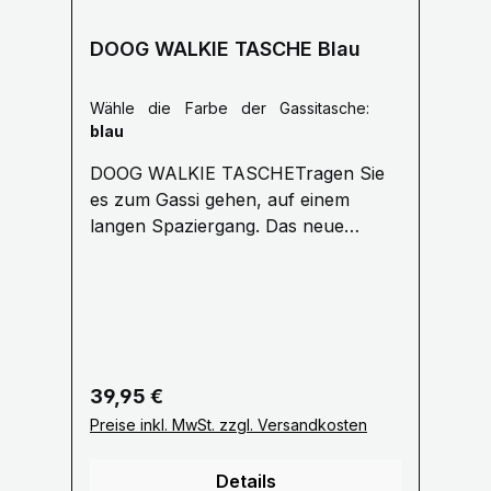
DOOG WALKIE TASCHE Blau
Wähle die Farbe der Gassitasche:
blau
DOOG WALKIE TASCHETragen Sie
es zum Gassi gehen, auf einem
langen Spaziergang. Das neue
'Walkie Bag' von DOOG ist eine tolle
Allround-Tasche für jeden
Hundeausflug. Vorinstalliert mit 20
duftenden DOOG-Auffangbeuteln
Der seitliche Netzbeutel hält eine
Wasserflasche /Tennisball Bequemer
Regulärer Preis:
39,95 €
Schultergurt für lange Spaziergänge
Preise inkl. MwSt. zzgl. Versandkosten
verstellbar bis 1,10 Meter Groß
genug, um Ihre Geldbörse und
Details
Hundespielzeug zu tragen