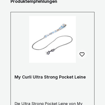
Produktgalerie überspringen
Produktempfehlungen
My Curli Ultra Strong Pocket Leine
Die Ultra Strong Pocket Leine von My