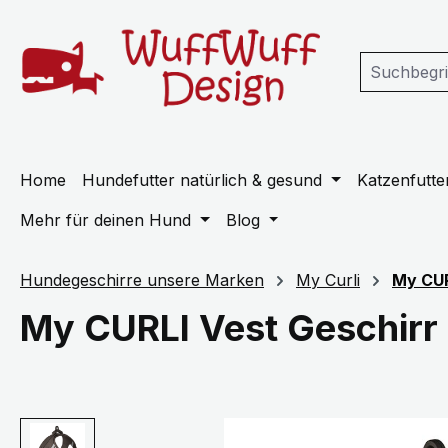
m Hauptinhalt springen
Zur Suche springen
Zur Hauptnavigation springen
Home
Hundefutter natürlich & gesund
Katzenfutter
Mehr für deinen Hund
Blog
Hundegeschirre unsere Marken
My Curli
My CUR
My CURLI Vest Geschirr
Bildergalerie überspringen