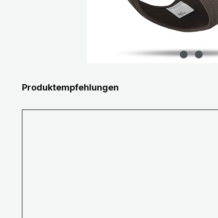
Produktgalerie überspringen
Produktempfehlungen