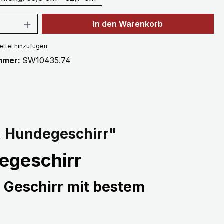
 Anzahl: Gib den gewünschten Wert ein 
In den Warenkorb
ttel hinzufügen
mmer:
SW10435.74
h Hundegeschirr"
egeschirr
 Geschirr mit bestem