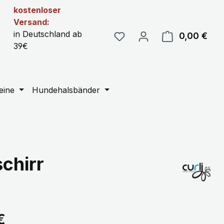
kostenloser
Versand:
in Deutschland ab
0,00 €
Ware
39€
eine
Hundehalsbänder
chirr
eis:
€