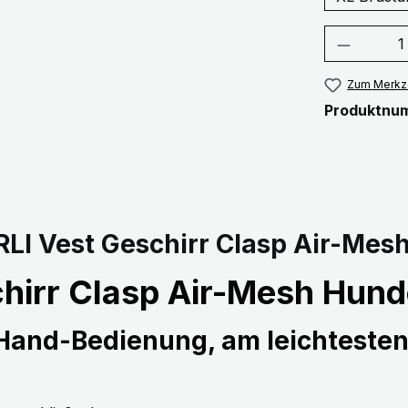
Produkt
Zum Merkze
Produktnu
LI Vest Geschirr Clasp Air-Mes
hirr Clasp Air-Mesh Hund
-Hand-Bedienung, am leichtesten