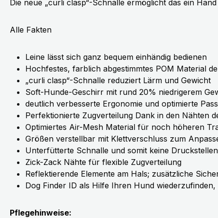
Die neue „curli clasp“-Schnalle ermöglicht das ein Hand
Alle Fakten
Leine lässt sich ganz bequem einhändig bedienen
Hochfestes, farblich abgestimmtes POM Material der
„curli clasp“-Schnalle reduziert Lärm und Gewicht
Soft-Hunde-Geschirr mit rund 20% niedrigerem Gew
deutlich verbesserte Ergonomie und optimierte Pa
Perfektionierte Zugverteilung Dank in den Nähten 
Optimiertes Air-Mesh Material für noch höheren T
Größen verstellbar mit Klettverschluss zum Anpass
Unterfütterte Schnalle und somit keine Druckstellen
Zick-Zack Nähte für flexible Zugverteilung
Reflektierende Elemente am Hals; zusätzliche Sicher
Dog Finder ID als Hilfe Ihren Hund wiederzufinden, f
Pflegehinweise: