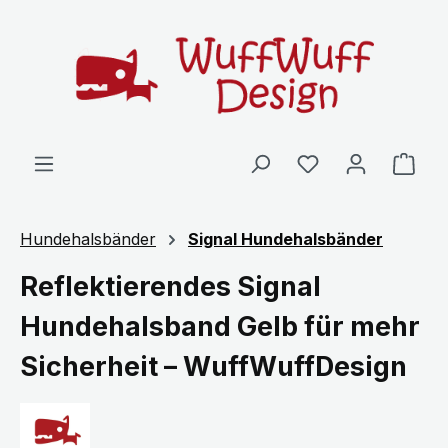
Zum Hauptinhalt springen
Ware
Hundehalsbänder
Signal Hundehalsbänder
Reflektierendes Signal
Hundehalsband Gelb für mehr
Sicherheit – WuffWuffDesign