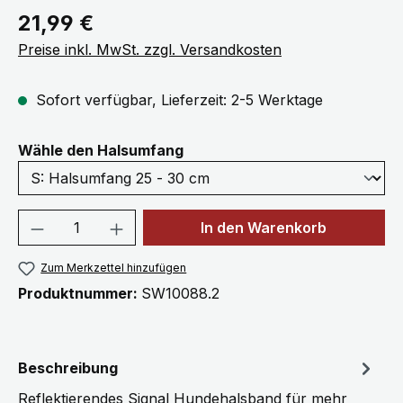
Regulärer Preis:
21,99 €
Preise inkl. MwSt. zzgl. Versandkosten
Sofort verfügbar, Lieferzeit: 2-5 Werktage
auswählen
Wähle den Halsumfang
Produkt Anzahl: Gib den gewünschten We
In den Warenkorb
Zum Merkzettel hinzufügen
Produktnummer:
SW10088.2
Beschreibung
Reflektierendes Signal Hundehalsband für mehr