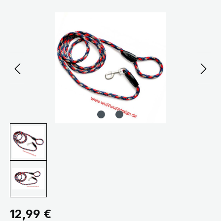
Bildergalerie überspringen
Regulärer Preis:
12,99 €