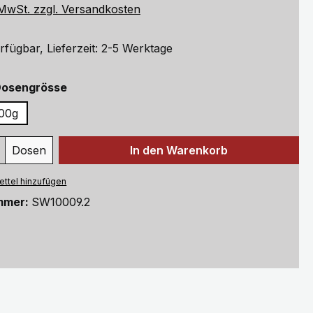
. MwSt. zzgl. Versandkosten
rfügbar, Lieferzeit: 2-5 Werktage
auswählen
Dosengrösse
00g
 Anzahl: Gib den gewünschten Wert ein 
Dosen
In den Warenkorb
ttel hinzufügen
mmer:
SW10009.2