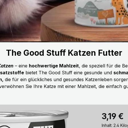
The Good Stuff Katzen Futter
Katzen
– eine
hochwertige Mahlzeit
, die speziell für die 
satzstoffe
bietet The Good Stuff eine gesunde und
schma
n,
die für ein glückliches und gesundes Katzenleben sorgen
verwöhnen Sie Ihre Katze mit einer Mahlzeit, die einfach gut
Regulärer Pr
3,19 €
Inhalt:
2.4 Kil