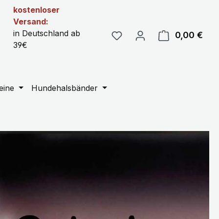
kostenloser
Versand:
in Deutschland ab
0,00 €
Ware
39€
eine
Hundehalsbänder