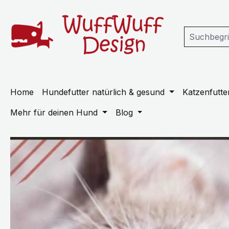
m Hauptinhalt springen
Zur Suche springen
Zur Hauptnavigation springen
Home
Hundefutter natürlich & gesund
Katzenfutter
Mehr für deinen Hund
Blog