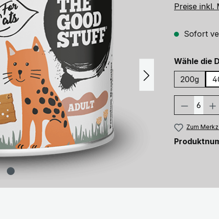
Preise inkl
Sofort ve
Wähle die 
200g
4
Produkt
Zum Merkze
Produktnu