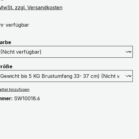
. MwSt. zzgl. Versandkosten
r verfügbar
auswählen
Farbe
auswählen
Größe
ttel hinzufügen
mmer:
SW10018.6