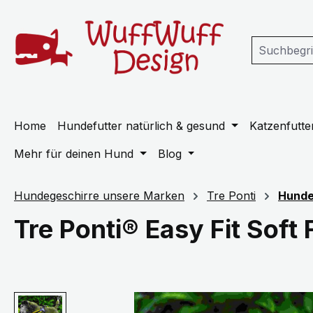
m Hauptinhalt springen
Zur Suche springen
Zur Hauptnavigation springen
Home
Hundefutter natürlich & gesund
Katzenfutter
Mehr für deinen Hund
Blog
Hundegeschirre unsere Marken
Tre Ponti
Hundeg
Tre Ponti® Easy Fit Sof
Bildergalerie überspringen