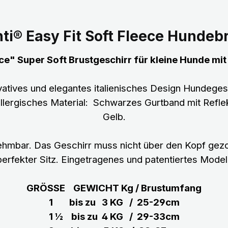
ti® Easy Fit Soft Fleece Hundeb
ce" Super Soft Brustgeschirr für kleine Hunde mit
vatives und elegantes italienisches Design Hundegesc
llergisches Material: Schwarzes Gurtband mit Refle
Gelb.
nehmbar. Das Geschirr muss nicht über den Kopf gezo
perfekter Sitz. Eingetragenes und patentiertes Modell
GRÖSSE GEWICHT Kg / Brustumfang
1 bis zu 3 KG / 25-29cm
1 ½ bis zu 4 KG / 29-33cm