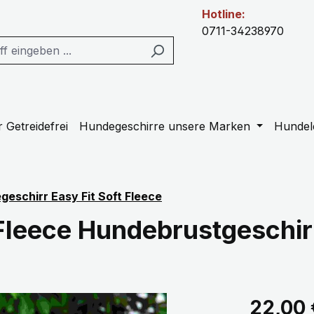
Hotline:
0711-34238970
 Getreidefrei
Hundegeschirre unsere Marken
Hundel
eschirr Easy Fit Soft Fleece
t Fleece Hundebrustgeschi
Regulärer Pr
22,00 