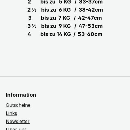
2 bis zu 5 KG / 33-37cm
2 ½ bis zu 6 KG / 38-42cm
3 bis zu 7 KG / 42-47cm
3 ½ bis zu 9 KG / 47-53cm
4 bis zu 14 KG / 53-60cm
Information
Gutscheine
Links
Newsletter
Über uns