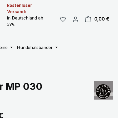
kostenloser
Versand:
in Deutschland ab
0,00 €
Ware
39€
eine
Hundehalsbänder
rr MP 030
eis:
€