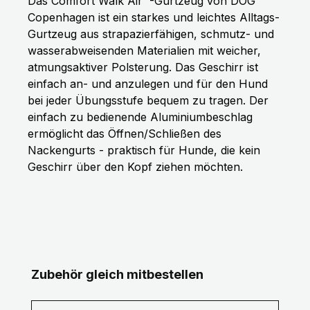
Das Comfort Walk Air™-Gurtzeug von DOG
Copenhagen ist ein starkes und leichtes Alltags-
Gurtzeug aus strapazierfähigen, schmutz- und
wasserabweisenden Materialien mit weicher,
atmungsaktiver Polsterung. Das Geschirr ist
einfach an- und anzulegen und für den Hund
bei jeder Übungsstufe bequem zu tragen. Der
einfach zu bedienende Aluminiumbeschlag
ermöglicht das Öffnen/Schließen des
Nackengurts - praktisch für Hunde, die kein
Geschirr über den Kopf ziehen möchten.
Produktgalerie überspringen
Zubehör gleich mitbestellen