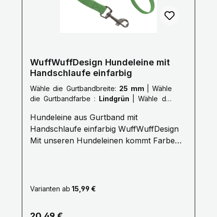
WuffWuffDesign Hundeleine mit
Handschlaufe einfarbig
Wähle die Gurtbandbreite:
25 mm
|
Wähle
die Gurtbandfarbe :
Lindgrün
|
Wähle die
Länge der Leine :
L: 2,0 Meter
Hundeleine aus Gurtband mit
Handschlaufe einfarbig WuffWuffDesign
Mit unseren Hundeleinen kommt Farbe
ins Hundeleben. Erleben Sie die
Farbenvielfalt unserer WuffWuffDesign
Hundeleinen im Hundeshop mit Biss. Alle
unsere Hundeleinen sind aus reißfestem,
Varianten ab
15,99 €
weichem und anschmiegsamen Gurtband
gefertigt, farbecht und mehrfach
Regulärer Preis:
20,49 €