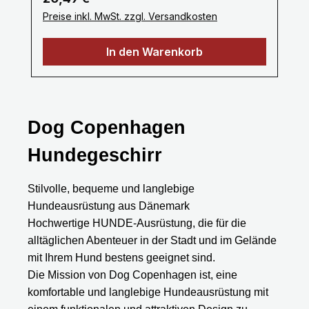
Maschinen vernäht.Ein stabiler
Preise inkl. MwSt. zzgl. Versandkosten
Metallkarabiner zum sicheren einhacken
am Hundegeschirr oder Hundehalsband
In den Warenkorb
bietet Ihnen viel Komfort .Unsere
Hundeleinen erhalten Sie ab 1 bis 3 Meter,
selbstverständlich fertigen wir auch in
Sonderlängen auf Anfrage. Gerne fertigen
wir deine Leine auch nach deinen
Dog Copenhagen
Wünschen, bitte nehme dazu Kontakt mit
Hundegeschirr
uns
auf.Mail: info@wuffwuffdesign.dePhone: 0
711-34238970 Größe Länge S 1,0 Meter
Stilvolle, bequeme und langlebige
M 1,5 Meter L 2,0 Meter XL 2,5 Meter XXL
Hundeausrüstung aus Dänemark
3,0 Meter Die Bänder haben eine Breite
Hochwertige HUNDE-Ausrüstung, die für die
von 15/20/25 mm.Farben können
alltäglichen Abenteuer in der Stadt und im Gelände
abweichen.
mit Ihrem Hund bestens geeignet sind.
Die Mission von Dog Copenhagen ist, eine
komfortable und langlebige Hundeausrüstung mit