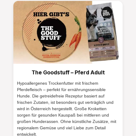
umweltbewusste Unternehmenskultur. Daher
werden die Produkte für den Versand in
Karton verpackt. Als Füllmaterial verwenden
wir kein Plastik, sondern Holzwolle. Für die
Etikettierung unseres Produkts wird Karton,
Garn und Metall eingesetzt. Auch hier haben
wir vollständig auf die Verwendung
von Kunststoffen verzichtet. 100%
österreichisches Produkt Das
The Goodstuff – Pferd Adult
Unternehmen Hirschalm hat seinen Sitz in
Rainfeld in Niederösterreich. Im Lager
Hypoallergenes Trockenfutter mit frischem
werden die Abwurfstangen von
Pferdefleisch – perfekt für ernährungssensible
österreichischen Hirschen weiterverarbeitet.
Hunde. Die getreidefreie Rezeptur basiert auf
Herkunft Rückverfolgbar Durch die
frischen Zutaten, ist besonders gut verträglich und
wird in Österreich hergestellt. Große Kroketten
Chargennummern auf unseren Etiketten kann
sorgen für gesunden Kauspaß bei mittleren und
Hirschalm bei Anfragen darüber Auskunft
großen Hunderassen. Ohne künstliche Zusätze, mit
geben, aus welcher Region Österreichs der
regionalem Gemüse und viel Liebe zum Detail
verarbeitete Kau-Stix stammt. Tip: Gesund
entwickelt.