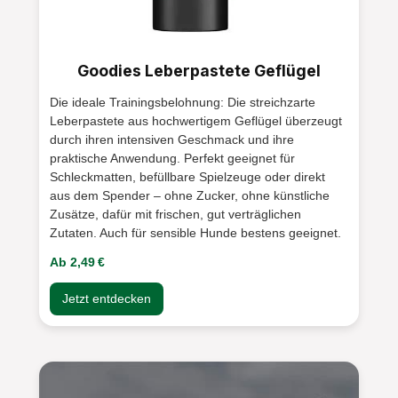
Tierohren, -sehnen oder Rindshäute
schmecken zwar dem Hund, allerdings sind
sind sie in 30-45 Minuten verzehrt. An
Goodies Leberpastete Geflügel
Hirschalm Kau-Stix hat ihr Hund aber
mehrere Wochen Spaß aufgrund der
Die ideale Trainingsbelohnung: Die streichzarte
besonderen Robustheit der Geweih
Leberpastete aus hochwertigem Geflügel überzeugt
durch ihren intensiven Geschmack und ihre
Knochen. Wird nicht klebrig und ist für
praktische Anwendung. Perfekt geeignet für
Menschen geruchsneutral Viele Kauprodukte
Schleckmatten, befüllbare Spielzeuge oder direkt
für Hunde hinterlassen Flecken auf
aus dem Spender – ohne Zucker, ohne künstliche
Teppichen oder Parkett. Unsere Kau-Stix
Zusätze, dafür mit frischen, gut verträglichen
werden auch nach langem Kauen nicht
Zutaten. Auch für sensible Hunde bestens geeignet.
klebrig und verursachen daher auch keine
Ab 2,49 €
Flecken. Viele Kauartikel riechen auch für
unsere Nasen sehr intensiv - Hirschalm Kau-
Jetzt entdecken
Stix sind hingegen nahezu geruchsneutral.
Fördert Ruhe und Ausgeglichenheit Hunde
jeder Größe und jeder Rasse haben einen
natürlichen Kautrieb, welcher dem Hund hilft,
sich zu entspannen. Hunde, die sich in einer