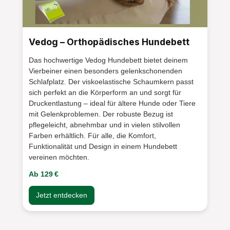
Deutsche Dogge Über Kau-Stix Hier findest
du viele Gründe, warum Hirschalm Kau-Stix
so einzigartig sind. Kein Hirsch kommt dabei
Vedog – Orthopädisches Hundebett
zu Schaden Hirschalm Kau-Stix werden aus
Abwurfstangen des Rot- und Damhirsches
Das hochwertige Vedog Hundebett bietet deinem
hergestellt. Der Hirsch wirft in seinem
Vierbeiner einen besonders gelenkschonenden
natürlichen Geweihzyklus einmal im Jahr
Schlafplatz. Der viskoelastische Schaumkern passt
sich perfekt an die Körperform an und sorgt für
sein Geweih ab, worauf ihm nach einer
Druckentlastung – ideal für ältere Hunde oder Tiere
Ruhephase wieder ein neues Geweih
mit Gelenkproblemen. Der robuste Bezug ist
wächst. Wir verwenden ausschließlich
pflegeleicht, abnehmbar und in vielen stilvollen
Stangen von lebenden und freilebenden
Farben erhältlich. Für alle, die Komfort,
Hirschen. 100% Natur Hirschalm Kau-Stix
Funktionalität und Design in einem Hundebett
bestehen zu 100% aus Geweihknochen. In
vereinen möchten.
der Produktion werden die Kau-Stix nur
Ab 129 €
gewaschen, geschnitten und geschliffen. Es
kommen keine künstlichen Farbstoffe,
Jetzt entdecken
Aromen oder Konservierungsstoffe hinzu.
Produkt und Verpackung 100% recyclingfähig
Hirschalm legt großen Wert auf eine