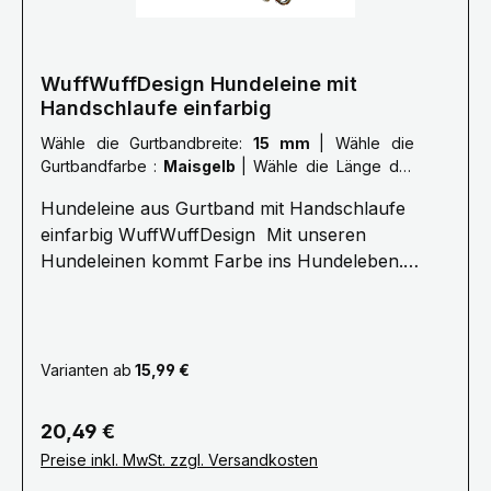
WuffWuffDesign Hundeleine mit
Handschlaufe einfarbig
Wähle die Gurtbandbreite:
15 mm
|
Wähle die
Gurtbandfarbe :
Maisgelb
|
Wähle die Länge der
Leine :
XXL: 3,0 Meter
Hundeleine aus Gurtband mit Handschlaufe
einfarbig WuffWuffDesign Mit unseren
Hundeleinen kommt Farbe ins Hundeleben.
Erleben Sie die Farbenvielfalt unserer
WuffWuffDesign Hundeleinen im Hundeshop mit
Biss. Alle unsere Hundeleinen sind aus
reißfestem, weichem und anschmiegsamen
Varianten ab
15,99 €
Gurtband gefertigt, farbecht und mehrfach
Maschinen vernäht.Ein stabiler Metallkarabiner
Regulärer Preis:
20,49 €
zum sicheren einhacken am Hundegeschirr oder
Preise inkl. MwSt. zzgl. Versandkosten
Hundehalsband bietet Ihnen viel Komfort