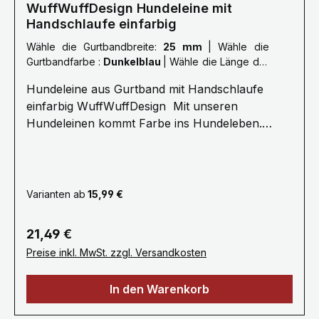
WuffWuffDesign Hundeleine mit
Handschlaufe einfarbig
Wähle die Gurtbandbreite:
25 mm
|
Wähle die
Gurtbandfarbe :
Dunkelblau
|
Wähle die Länge der
Leine :
XL: 2,5 Meter
Hundeleine aus Gurtband mit Handschlaufe
einfarbig WuffWuffDesign Mit unseren
Hundeleinen kommt Farbe ins Hundeleben.
Erleben Sie die Farbenvielfalt unserer
WuffWuffDesign Hundeleinen im Hundeshop mit
Biss. Alle unsere Hundeleinen sind aus
reißfestem, weichem und anschmiegsamen
Varianten ab
15,99 €
Gurtband gefertigt, farbecht und mehrfach
Maschinen vernäht.Ein stabiler Metallkarabiner
Regulärer Preis:
21,49 €
zum sicheren einhacken am Hundegeschirr oder
Preise inkl. MwSt. zzgl. Versandkosten
Hundehalsband bietet Ihnen viel Komfort
.Unsere Hundeleinen erhalten Sie ab 1 bis 3
In den Warenkorb
Meter, selbstverständlich fertigen wir auch in
Sonderlängen auf Anfrage. Gerne fertigen wir