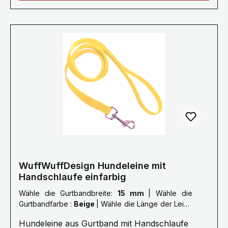
Sonderlängen auf Anfrage. Gerne fertigen wir
deine Leine auch nach deinen Wünschen, bitte
nehme dazu Kontakt mit uns
auf.Mail: info@wuffwuffdesign.dePhone: 0711-
34238970 Größe Länge S 1,0 Meter M 1,5
Meter L 2,0 Meter XL 2,5 Meter XXL 3,0 Meter
Die Bänder haben eine Breite von 15/20/25
mm.Farben können abweichen.
WuffWuffDesign Hundeleine mit
Handschlaufe einfarbig
Wähle die Gurtbandbreite:
15 mm
|
Wähle die
Gurtbandfarbe :
Beige
|
Wähle die Länge der Leine
:
M: 1,5 Meter
Hundeleine aus Gurtband mit Handschlaufe