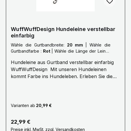
WuffWuffDesign Hundeleine verstellbar
einfarbig
Wähle die Gurtbandbreite:
20 mm
|
Wähle die
Gurtbandfarbe :
Rot
|
Wähle die Länge der Leine :
XL: 2,5 Meter
Hundeleine aus Gurtband verstellbar einfarbig
WuffWuffDesign Mit unseren Hundeleinen
kommt Farbe ins Hundeleben. Erleben Sie die
Farbenvielfalt unserer WuffWuffDesign
Hundeleinen im Hundeshop mit Biss. Alle unsere
Hundeleinen sind aus reißfestem, weichem und
anschmiegsamen Gurtband gefertigt, farbecht
Varianten ab
20,99 €
und mehrfach Maschinen vernäht.Ein stabiler
Metallkarabiner zum sicheren einhacken am
Regulärer Preis:
22,99 €
Hundegeschirr oder Hundehalsband bietet Ihnen
Preise inkl. MwSt. zzgl. Versandkosten