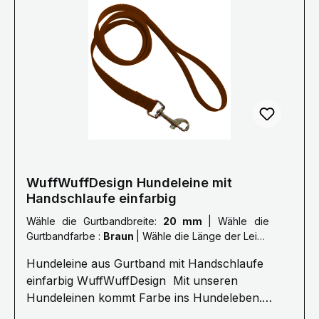
auf.Mail: info@wuffwuffdesign.dePhone: 0711-
34238970 Größe Länge S 1,0 Meter M 1,5
Meter L 2,0 Meter XL 2,5 Meter XXL 3,0 Meter
Die Bänder haben eine Breite von 15/20/25
mm.Farben können abweichen.
WuffWuffDesign Hundeleine mit
Handschlaufe einfarbig
Wähle die Gurtbandbreite:
20 mm
|
Wähle die
Gurtbandfarbe :
Braun
|
Wähle die Länge der Leine
:
S: 1 Meter
Hundeleine aus Gurtband mit Handschlaufe
einfarbig WuffWuffDesign Mit unseren
Hundeleinen kommt Farbe ins Hundeleben.
Erleben Sie die Farbenvielfalt unserer