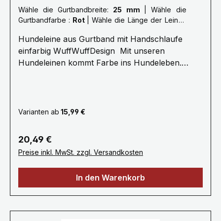
Wähle die Gurtbandbreite:
25 mm
|
Wähle die
Gurtbandfarbe :
Rot
|
Wähle die Länge der Leine :
L: 2,0 Meter
Hundeleine aus Gurtband mit Handschlaufe
einfarbig WuffWuffDesign Mit unseren
Hundeleinen kommt Farbe ins Hundeleben.
Erleben Sie die Farbenvielfalt unserer
WuffWuffDesign Hundeleinen im Hundeshop mit
Biss. Alle unsere Hundeleinen sind aus
reißfestem, weichem und anschmiegsamen
Varianten ab
15,99 €
Gurtband gefertigt, farbecht und mehrfach
Maschinen vernäht.Ein stabiler Metallkarabiner
Regulärer Preis:
20,49 €
zum sicheren einhacken am Hundegeschirr oder
Preise inkl. MwSt. zzgl. Versandkosten
Hundehalsband bietet Ihnen viel Komfort
.Unsere Hundeleinen erhalten Sie ab 1 bis 3
In den Warenkorb
Meter, selbstverständlich fertigen wir auch in
Sonderlängen auf Anfrage. Gerne fertigen wir
deine Leine auch nach deinen Wünschen, bitte
nehme dazu Kontakt mit uns