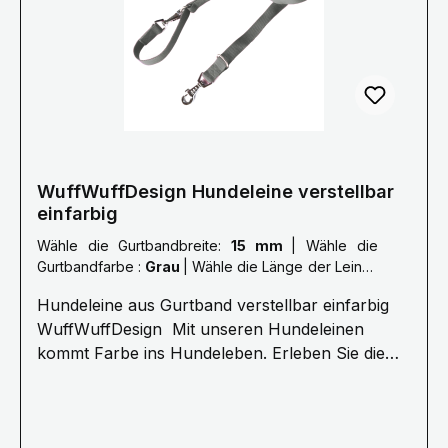
können abweichen. Größe Länge L: 2,0 Meter
XL: 2,5 Meter XXL: 3,0 Meter Gerne fertigen wir
deine Leine auch nach deinen Wünschen, bitte
nehme dazu Kontakt mit uns auf.
Mail: info@wuffwuffdesign.de Phone: 0711-
34238970
WuffWuffDesign Hundeleine verstellbar
einfarbig
Wähle die Gurtbandbreite:
15 mm
|
Wähle die
Gurtbandfarbe :
Grau
|
Wähle die Länge der Leine :
L: 2,0 Meter
Hundeleine aus Gurtband verstellbar einfarbig
WuffWuffDesign Mit unseren Hundeleinen
kommt Farbe ins Hundeleben. Erleben Sie die
Farbenvielfalt unserer WuffWuffDesign
Hundeleinen im Hundeshop mit Biss. Alle unsere
Hundeleinen sind aus reißfestem, weichem und