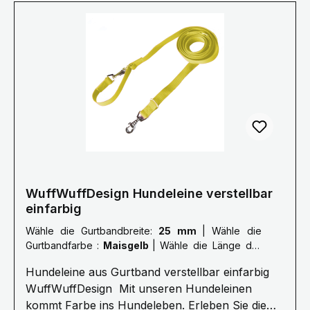
nehme dazu Kontakt mit uns
auf.Mail: info@wuffwuffdesign.dePhone: 0711-
34238970 Größe Länge S 1,0 Meter M 1,5
Meter L 2,0 Meter XL 2,5 Meter XXL 3,0 Meter
Die Bänder haben eine Breite von 15/20/25
mm.Farben können abweichen.
WuffWuffDesign Hundeleine verstellbar
einfarbig
Wähle die Gurtbandbreite:
25 mm
|
Wähle die
Gurtbandfarbe :
Maisgelb
|
Wähle die Länge der
Leine :
XL: 2,5 Meter
Hundeleine aus Gurtband verstellbar einfarbig
WuffWuffDesign Mit unseren Hundeleinen
kommt Farbe ins Hundeleben. Erleben Sie die