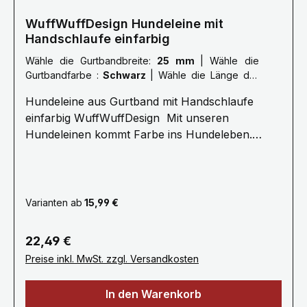
WuffWuffDesign Hundeleine mit
Handschlaufe einfarbig
Wähle die Gurtbandbreite:
25 mm
|
Wähle die
Gurtbandfarbe :
Schwarz
|
Wähle die Länge der
Leine :
XXL: 3,0 Meter
Hundeleine aus Gurtband mit Handschlaufe
einfarbig WuffWuffDesign Mit unseren
Hundeleinen kommt Farbe ins Hundeleben.
Erleben Sie die Farbenvielfalt unserer
WuffWuffDesign Hundeleinen im Hundeshop mit
Biss. Alle unsere Hundeleinen sind aus
reißfestem, weichem und anschmiegsamen
Varianten ab
15,99 €
Gurtband gefertigt, farbecht und mehrfach
Maschinen vernäht.Ein stabiler Metallkarabiner
Regulärer Preis:
22,49 €
zum sicheren einhacken am Hundegeschirr oder
Preise inkl. MwSt. zzgl. Versandkosten
Hundehalsband bietet Ihnen viel Komfort
.Unsere Hundeleinen erhalten Sie ab 1 bis 3
In den Warenkorb
Meter, selbstverständlich fertigen wir auch in