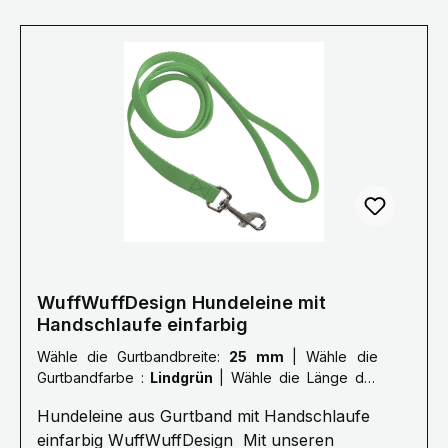
deine Leine auch nach deinen Wünschen, bitte
nehme dazu Kontakt mit uns
auf.Mail: info@wuffwuffdesign.dePhone: 0711-
34238970 Größe Länge S 1,0 Meter M 1,5
Meter L 2,0 Meter XL 2,5 Meter XXL 3,0 Meter
Die Bänder haben eine Breite von 15/20/25
mm.Farben können abweichen.
WuffWuffDesign Hundeleine mit
Handschlaufe einfarbig
Wähle die Gurtbandbreite:
25 mm
|
Wähle die
Gurtbandfarbe :
Lindgrün
|
Wähle die Länge der
Leine :
L: 2,0 Meter
Hundeleine aus Gurtband mit Handschlaufe
einfarbig WuffWuffDesign Mit unseren