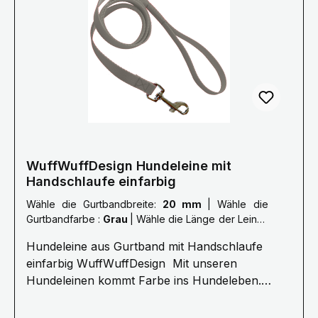
und 3 Meter haben 3 O- Metallringen.Die Bänder
haben eine Breite von 15/20/25 mm. Farben
können abweichen. Größe Länge L: 2,0 Meter
XL: 2,5 Meter XXL: 3,0 Meter Gerne fertigen wir
deine Leine auch nach deinen Wünschen, bitte
nehme dazu Kontakt mit uns auf.
Mail: info@wuffwuffdesign.de Phone: 0711-
34238970
WuffWuffDesign Hundeleine mit
Handschlaufe einfarbig
Wähle die Gurtbandbreite:
20 mm
|
Wähle die
Gurtbandfarbe :
Grau
|
Wähle die Länge der Leine :
L: 2,0 Meter
Hundeleine aus Gurtband mit Handschlaufe
einfarbig WuffWuffDesign Mit unseren
Hundeleinen kommt Farbe ins Hundeleben.
Erleben Sie die Farbenvielfalt unserer
WuffWuffDesign Hundeleinen im Hundeshop mit