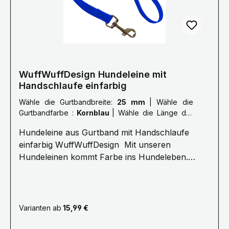
mm.Farben können abweichen.
WuffWuffDesign Hundeleine mit
Handschlaufe einfarbig
Wähle die Gurtbandbreite:
25 mm
|
Wähle die
Gurtbandfarbe :
Kornblau
|
Wähle die Länge der
Leine :
S: 1 Meter
Hundeleine aus Gurtband mit Handschlaufe
einfarbig WuffWuffDesign Mit unseren
Hundeleinen kommt Farbe ins Hundeleben.
Erleben Sie die Farbenvielfalt unserer
WuffWuffDesign Hundeleinen im Hundeshop mit
Biss. Alle unsere Hundeleinen sind aus
reißfestem, weichem und anschmiegsamen
Varianten ab
15,99 €
Gurtband gefertigt, farbecht und mehrfach