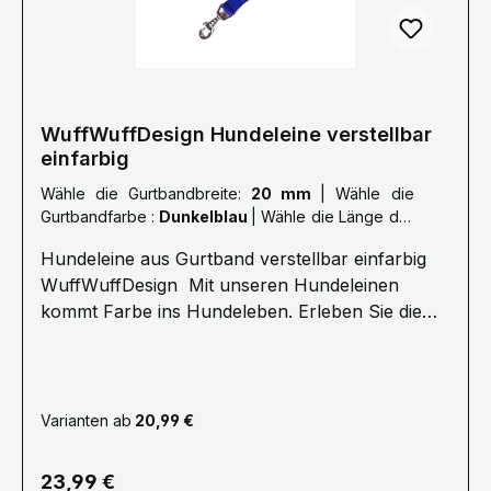
deine Leine auch nach deinen Wünschen, bitte
nehme dazu Kontakt mit uns auf.
Mail: info@wuffwuffdesign.de Phone: 0711-
34238970
WuffWuffDesign Hundeleine verstellbar
einfarbig
Wähle die Gurtbandbreite:
20 mm
|
Wähle die
Gurtbandfarbe :
Dunkelblau
|
Wähle die Länge der
Leine :
XXL: 3,0 Meter
Hundeleine aus Gurtband verstellbar einfarbig
WuffWuffDesign Mit unseren Hundeleinen
kommt Farbe ins Hundeleben. Erleben Sie die
Farbenvielfalt unserer WuffWuffDesign
Hundeleinen im Hundeshop mit Biss. Alle unsere
Hundeleinen sind aus reißfestem, weichem und
anschmiegsamen Gurtband gefertigt, farbecht
Varianten ab
20,99 €
und mehrfach Maschinen vernäht.Ein stabiler
Metallkarabiner zum sicheren einhacken am
Regulärer Preis:
23,99 €