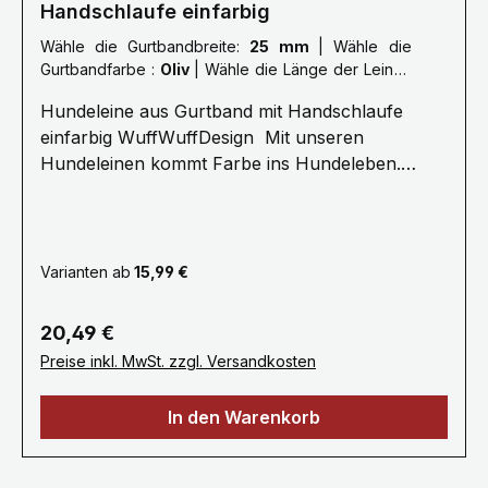
Handschlaufe einfarbig
Wähle die Gurtbandbreite:
25 mm
|
Wähle die
Gurtbandfarbe :
Oliv
|
Wähle die Länge der Leine :
L: 2,0 Meter
Hundeleine aus Gurtband mit Handschlaufe
einfarbig WuffWuffDesign Mit unseren
Hundeleinen kommt Farbe ins Hundeleben.
Erleben Sie die Farbenvielfalt unserer
WuffWuffDesign Hundeleinen im Hundeshop mit
Biss. Alle unsere Hundeleinen sind aus
reißfestem, weichem und anschmiegsamen
Varianten ab
15,99 €
Gurtband gefertigt, farbecht und mehrfach
Maschinen vernäht.Ein stabiler Metallkarabiner
Regulärer Preis:
20,49 €
zum sicheren einhacken am Hundegeschirr oder
Preise inkl. MwSt. zzgl. Versandkosten
Hundehalsband bietet Ihnen viel Komfort
.Unsere Hundeleinen erhalten Sie ab 1 bis 3
In den Warenkorb
Meter, selbstverständlich fertigen wir auch in
Sonderlängen auf Anfrage. Gerne fertigen wir
deine Leine auch nach deinen Wünschen, bitte