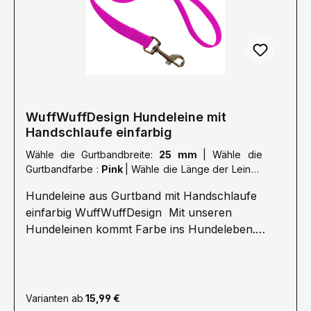
mm.Farben können abweichen.
WuffWuffDesign Hundeleine mit
Handschlaufe einfarbig
Wähle die Gurtbandbreite:
25 mm
|
Wähle die
Gurtbandfarbe :
Pink
|
Wähle die Länge der Leine :
S: 1 Meter
Hundeleine aus Gurtband mit Handschlaufe
einfarbig WuffWuffDesign Mit unseren
Hundeleinen kommt Farbe ins Hundeleben.
Erleben Sie die Farbenvielfalt unserer
WuffWuffDesign Hundeleinen im Hundeshop mit
Biss. Alle unsere Hundeleinen sind aus
reißfestem, weichem und anschmiegsamen
Varianten ab
15,99 €