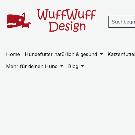
m Hauptinhalt springen
Zur Suche springen
Zur Hauptnavigation springen
Home
Hundefutter natürlich & gesund
Katzenfutter
Mehr für deinen Hund
Blog