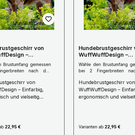
ustgeschirr von
Hundebrustgeschirr 
ffDesign –
WuffWuffDesign –
isch & Langlebig
Ergonomisch & Langl
n Brustumfang gemessen
Wähle den Brustumfang g
ngerbreiten nach den
bei 2 Fingerbreiten n
inen :
S: 50 - 70 cm
Vorderbeinen :
L: 70 - 100 cm
stgeschirr von
Hundebrustgeschirr von
mfang
|
Wähle die
Brustumfang
|
Wähle die
Design – Einfarbig,
WuffWuffDesign – Einfar
reite:
30 mm
|
Wähle die
Gurtbandbreite:
30 mm
|
Wähle die
arbe :
Schwarz
Gurtbandfarbe :
Dunkelbla
ch und vielseitig
ergonomisch und vielseit
tiges
anpassbar Ein hochwertiges
stgeschirr ist mehr als
Hundebrustgeschirr ist 
ccessoire – es schützt die
nur ein Accessoire – es 
 nach den Vorderbeinen
it und das Wohlbefinden
Gesundheit und das Woh
ab
22,95 €
Varianten ab
22,95 €
ndes. Das
Ihres Hundes. Das