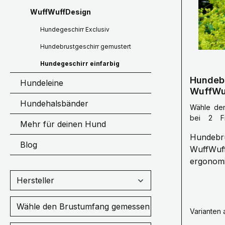
WuffWuffDesign
Hundegeschirr Exclusiv
Hundebrustgeschirr gemustert
Hundegeschirr einfarbig
Hundebr
Hundeleine
WuffWu
Ergonom
Hundehalsbänder
Wähle de
bei 2 Fi
Mehr für deinen Hund
Vorderbe
Hundebru
Brustu
Blog
WuffWuff
Gurtbandb
Gurtbandf
ergonomis
anpassbar Ein hochwer
Hersteller
Hundebru
nur ein A
Wähle den Brustumfang gemessen bei 2 Fingerbreiten
Gesundhe
Varianten 
Ihres Hu