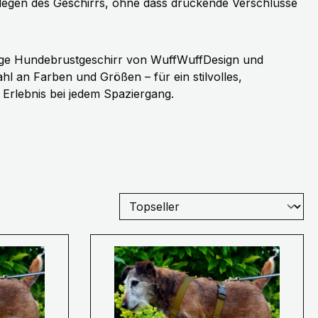
legen des Geschirrs, ohne dass drückende Verschlüsse
bige Hundebrustgeschirr von WuffWuffDesign und
ahl an Farben und Größen – für ein stilvolles,
 Erlebnis bei jedem Spaziergang.