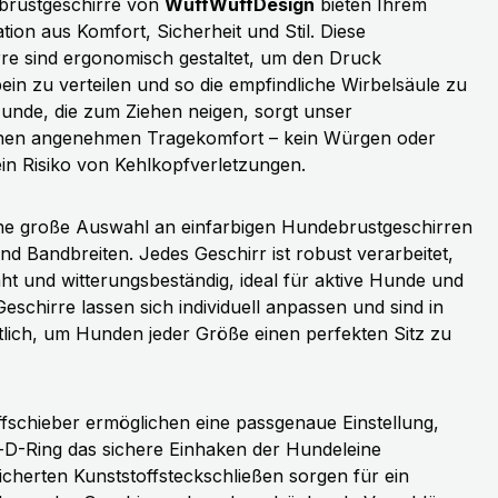
brustgeschirre von
WuffWuffDesign
bieten Ihrem
ion aus Komfort, Sicherheit und Stil. Diese
re sind ergonomisch gestaltet, um den Druck
ein zu verteilen und so die empfindliche Wirbelsäule zu
Hunde, die zum Ziehen neigen, sorgt unser
inen angenehmen Tragekomfort – kein Würgen oder
in Risiko von Kehlkopfverletzungen.
ine große Auswahl an einfarbigen Hundebrustgeschirren
d Bandbreiten. Jedes Geschirr ist robust verarbeitet,
 und witterungsbeständig, ideal für aktive Hunde und
Geschirre lassen sich individuell anpassen und sind in
tlich, um Hunden jeder Größe einen perfekten Sitz zu
ffschieber ermöglichen eine passgenaue Einstellung,
l-D-Ring das sichere Einhaken der Hundeleine
sicherten Kunststoffsteckschließen sorgen für ein