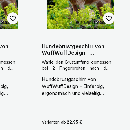
von
Hundebrustgeschirr von
WuffWuffDesign –
ebig
Ergonomisch & Langlebig
emessen
Wähle den Brustumfang gemessen
ach den
bei 2 Fingerbreiten nach den
Vorderbeinen :
M: 60 - 80 cm
Hundebrustgeschirr von
Brustumfang
|
Wähle die
big,
WuffWuffDesign – Einfarbig,
Gurtbandbreite:
25 mm
|
Wähle die
u
Gurtbandfarbe :
Oliv
ig
ergonomisch und vielseitig
anpassbar Ein hochwertiges
mehr als
Hundebrustgeschirr ist mehr als
schützt die
nur ein Accessoire – es schützt die
lbefinden
Gesundheit und das Wohlbefinden
Varianten ab
22,95 €
Ihres Hundes. Das