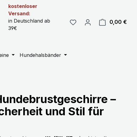
kostenloser
Versand:
in Deutschland ab
0,00 €
Ware
39€
eine
Hundehalsbänder
Hundebrustgeschirre –
herheit und Stil für