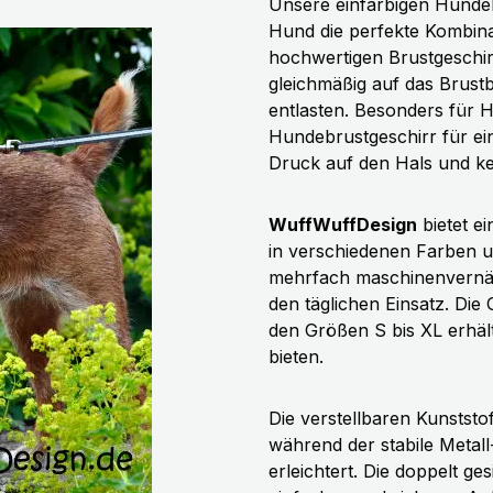
Unsere einfarbigen Hunde
Hund die perfekte Kombinat
hochwertigen Brustgeschir
gleichmäßig auf das Brustb
entlasten. Besonders für 
Hundebrustgeschirr für e
Druck auf den Hals und ke
WuffWuffDesign
bietet e
in verschiedenen Farben un
mehrfach maschinenvernäht
den täglichen Einsatz. Die 
den Größen S bis XL erhäl
bieten.
Die verstellbaren Kunststo
während der stabile Metal
erleichtert. Die doppelt ge