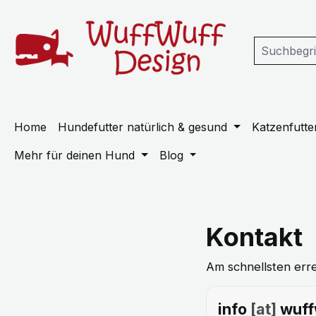
m Hauptinhalt springen
Zur Suche springen
Zur Hauptnavigation springen
Home
Hundefutter natürlich & gesund
Katzenfutter
Mehr für deinen Hund
Blog
Kontakt
Am schnellsten erre
info
[at]
wuff