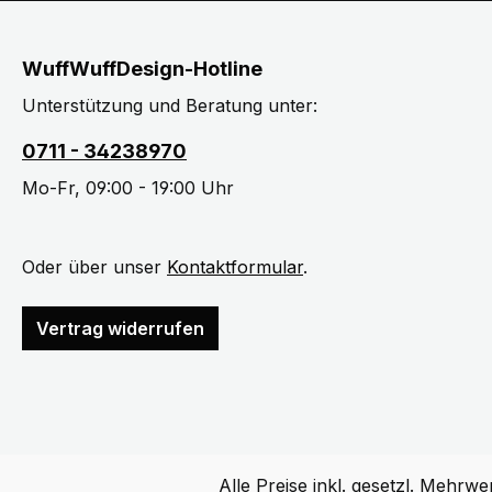
Spazierg
verstell
Hochwert
ausgestat
Materiali
auf den 
WuffWuffDesign-Hotline
Wild Hun
anpassen.
Unterstützung und Beratung unter:
aus mehr
Metall bi
Baumwoll
schnelle
0711 - 34238970
umweltfr
die Hund
produzier
Mo-Fr, 09:00 - 19:00 Uhr
Kunststo
atmungsa
ermöglic
Materiali
und schn
angeneh
Oder über unser
Kontaktformular
.
Pflegehi
schützen
Haltbarkeit Das "African 
Durch di
Brustges
Vertrag widerrufen
robusten 
Hand als
Geschirr 
(bis 30°
Nutzung 
eine opt
Komforta
wir, auf
kein Zer
und das 
durchdac
trocknen 
Alle Preise inkl. gesetzl. Mehrwe