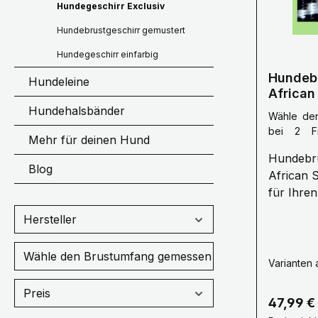
Hundegeschirr Exclusiv
Hundebrustgeschirr gemustert
Hundegeschirr einfarbig
Hundebr
Hundeleine
African
Stil für
Hundehalsbänder
Wähle de
bei 2 Fi
Mehr für deinen Hund
Vorderbe
Hundebru
Brustumf
Blog
African S
für Ihren 
"Hundebr
Hersteller
African 
WuffWuffD
Wähle den Brustumfang gemessen bei 2 Fingerbreiten
Komfort 
Varianten 
Hund. Di
Preis
Brustgesc
Reguläre
47,99 €
einzigart