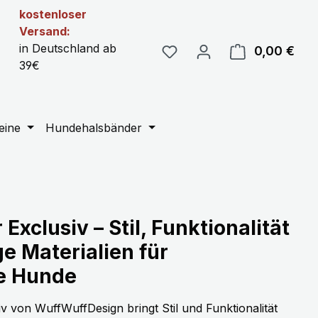
kostenloser
Versand:
in Deutschland ab
0,00 €
Ware
39€
eine
Hundehalsbänder
xclusiv – Stil, Funktionalität
e Materialien für
e Hunde
 von WuffWuffDesign bringt Stil und Funktionalität