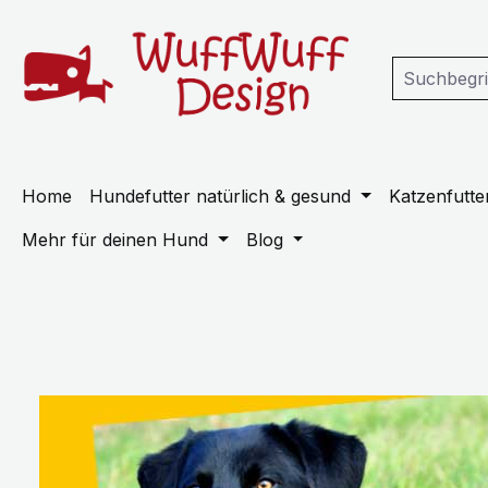
m Hauptinhalt springen
Zur Suche springen
Zur Hauptnavigation springen
Home
Hundefutter natürlich & gesund
Katzenfutter
Mehr für deinen Hund
Blog