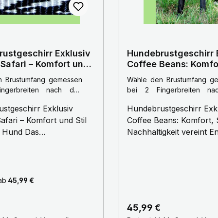
ustgeschirr Exklusiv
Hundebrustgeschirr 
 Safari – Komfort und
Coffee Beans: Komfor
 Ihren Hund
und Nachhaltigkeit v
n Brustumfang gemessen
Wähle den Brustumfang g
ngerbreiten nach den
bei 2 Fingerbreiten n
inen :
L: 70 - 100 cm
Vorderbeinen :
S: 50 -
stgeschirr Exklusiv
Hundebrustgeschirr Exk
ang
Brustumfang
afari – Komfort und Stil
Coffee Beans: Komfort, S
Hund Das
Nachhaltigkeit vereint Entdecken
ustgeschirr Exklusiv
Sie das exklusive
Safari" von
Hundebrustgeschirr "Co
esign vereint Stil,
Beans" von WuffWuff De
 nach den Vorderbeinen
und Sicherheit für Ihren
Accessoire, das durch St
ab
45,99 €
eses handgefertigte
Funktionalität und
hirr besticht durch sein
umweltfreundliche Mater
r Preis:
Regulärer Preis:
45,99 €
iges Design und die
überzeugt. Speziell für