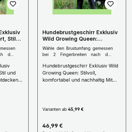
Exklusiv
Hundebrustgeschirr Exklusiv
t, Stil
Wild Growing Queen:
ereint
Stilvolles Design trifft auf
emessen
Wähle den Brustumfang gemessen
höchsten Komfort
ach den
bei 2 Fingerbreiten nach den
 70 cm
Vorderbeinen :
M: 60 - 80 cm
lusiv
Hundebrustgeschirr Exklusiv Wild
Brustumfang
til und
Growing Queen: Stilvoll,
komfortabel und nachhaltig Mit
dem Hundebrustgeschirr Exklusiv
ffee
Wild Growing Queen von
sign – ein
WuffWuff Design erhält Ihr Hund
il,
ein einzigartiges Accessoire, das
Varianten ab
45,99 €
Stil, Komfort und Nachhaltigkeit
ialien
vereint. Dieses handgefertigte
Regulärer Preis:
46,99 €
Geschirr ist speziell für