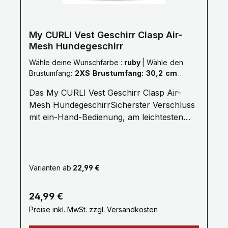
somit keine DruckstellenZick-Zack Nähte
für flexible ZugverteilungReflektierende
Elemente am Hals; zusätzliche Sicherheit in
My CURLI Vest Geschirr Clasp Air-
Mesh Hundegeschirr
der DunkelheitDog Finder ID als Hilfe Ihren
Hund wiederzufinden, falls er verloren
Wähle deine Wunschfarbe :
ruby
|
Wähle den
gehen sollte Pflegehinweise: 30° / Kein
Brustumfang:
2XS Brustumfang: 30,2 cm -
Weichspüler / Nicht maschinell trocknen /
33,8 cm
Das My CURLI Vest Geschirr Clasp Air-
Klettverschluss Schließen Gewicht: 0,033
Mesh HundegeschirrSicherster Verschluss
kg Stoff: Polyester / Klettverschluss: Nylon
mit ein-Hand-Bedienung, am leichtesten
/ Bänder: PP / Curli Schnalle: POM
Geschirr mit bestem Tragekomfort Die
neue „curli clasp“-Schnalle ermöglicht das
ein Hand verschließen!Alle Fakten Leine
lässt sich ganz bequem einhändig
Varianten ab
22,99 €
bedienenHochfestes, farblich abgestimmtes
POM Material der Schnalle, hält Zuglasten
Regulärer Preis:
24,99 €
bis 100kg Problemlos stand„curli clasp“-
Preise inkl. MwSt. zzgl. Versandkosten
Schnalle reduziert Lärm und GewichtSoft-
Hunde-Geschirr mit rund 20% niedrigerem