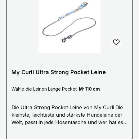
Kräfte, welche Hund wie Hundehalter verletzen
können. Darum hat Curli ein Seil entwickelt,
welches den Ruck beim Zurückhalten
maßgeblich reduziert. Kern und Mantel des Seils
sind flexibel. Das ist komfortabler für alle und
sichert dabei die Kommando-Übertragung.
My Curli Ultra Strong Pocket Leine
Wähle die Leinen Länge Pocket:
M: 110 cm
Die Ultra Strong Pocket Leine von My Curli Die
kleinste, leichteste und stärkste Hundeleine der
Welt, passt in jede Hosentasche und wer hat es
erfunden? die Schweizer! Von unserer Zeit im
Outdoor-Sport wissen wir, dass jedes Tool oder