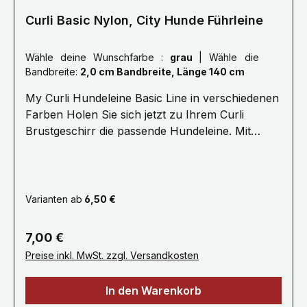
LeinenDiese Fakten machen die Vario Comfort
Curli Basic Nylon, City Hunde Führleine
Leash zur idealen Wahl für Hundebesitzer, die
Komfort, Sicherheit und Funktionalität schätzen.
Wähle deine Wunschfarbe :
grau
|
Wähle die
Bandbreite:
2,0 cm Bandbreite, Länge 140 cm
My Curli Hundeleine Basic Line in verschiedenen
Farben Holen Sie sich jetzt zu Ihrem Curli
Brustgeschirr die passende Hundeleine. Mit
bequemer Neoprenhandschlaufe und kleiner
Öse zum Befestigen von Hilfsmitteln oder des
Kotbeutelspenders. Karabiner und Öse sind
farblich auf die Sicherheitsösen der My Curli
Varianten ab
6,50 €
Brustgeschirre abgestimmt. Die Curli
Hundeleinen sind verfügbar mit einer Länge von
Regulärer Preis:
7,00 €
140cm und einer Breite von 2cm oder 1.5cm.
Preise inkl. MwSt. zzgl. Versandkosten
Wichtig: 1,5 cm breite Leine für Hunde bis
maximal 12kg 2,0 cm breite Leine für Hunde bis
In den Warenkorb
maximal 30kg Curli Basic Leine Daten: - Material