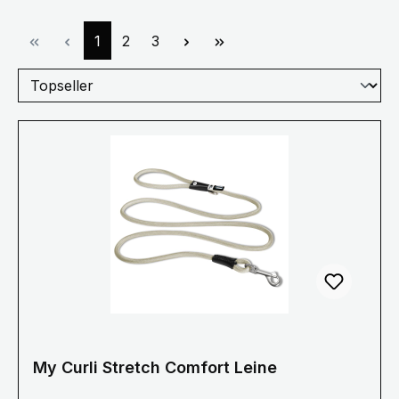
Seite
Seite
Seite
1
2
3
My Curli Stretch Comfort Leine