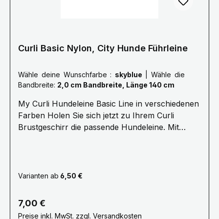
sichert dabei die Kommando-Übertragung.
Curli Basic Nylon, City Hunde Führleine
Wähle deine Wunschfarbe :
skyblue
|
Wähle die
Bandbreite:
2,0 cm Bandbreite, Länge 140 cm
My Curli Hundeleine Basic Line in verschiedenen
Farben Holen Sie sich jetzt zu Ihrem Curli
Brustgeschirr die passende Hundeleine. Mit
bequemer Neoprenhandschlaufe und kleiner
Öse zum Befestigen von Hilfsmitteln oder des
Kotbeutelspenders. Karabiner und Öse sind
farblich auf die Sicherheitsösen der My Curli
Varianten ab
6,50 €
Brustgeschirre abgestimmt. Die Curli
Hundeleinen sind verfügbar mit einer Länge von
Regulärer Preis:
7,00 €
140cm und einer Breite von 2cm oder 1.5cm.
Preise inkl. MwSt. zzgl. Versandkosten