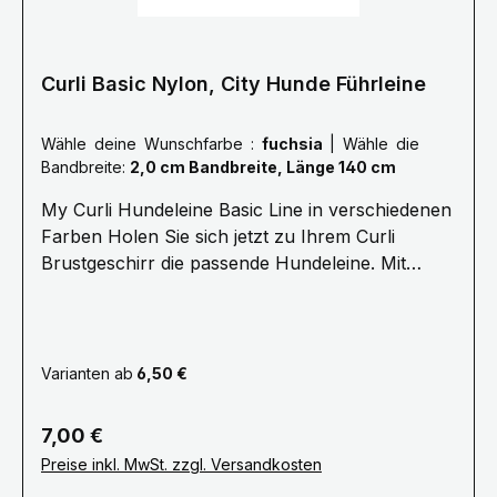
bequemste Handschlaufe auf dem Markt2
Längen erhältlich: 160cm & 110cmHosentaschen
Größe, die Leine ist so klein faltbar, dass sie in
der Tasche verschwindetUltraleicht, es fühlt sich
Curli Basic Nylon, City Hunde Führleine
an, als hättest du keine Leine in deiner Hand
Karabinerhaken aus Edelstahl, 5-mal stärker als
Wähle deine Wunschfarbe :
fuchsia
|
Wähle die
reguläre KarabinerhakenKotbeutel-Spender, um
Bandbreite:
2,0 cm Bandbreite, Länge 140 cm
immer einen Kotbeutel zur Hand zu haben
My Curli Hundeleine Basic Line in verschiedenen
Farben Holen Sie sich jetzt zu Ihrem Curli
Brustgeschirr die passende Hundeleine. Mit
bequemer Neoprenhandschlaufe und kleiner
Öse zum Befestigen von Hilfsmitteln oder des
Kotbeutelspenders. Karabiner und Öse sind
farblich auf die Sicherheitsösen der My Curli
Varianten ab
6,50 €
Brustgeschirre abgestimmt. Die Curli
Hundeleinen sind verfügbar mit einer Länge von
Regulärer Preis:
7,00 €
140cm und einer Breite von 2cm oder 1.5cm.
Preise inkl. MwSt. zzgl. Versandkosten
Wichtig: 1,5 cm breite Leine für Hunde bis