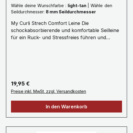
Wähle deine Wunschfarbe :
light-tan
|
Wähle den
Seildurchmesser:
8 mm Seildurchmesser
My Curli Strech Comfort Leine Die
schockabsorbierende und komfortable Seilleine
für ein Ruck- und Stressfreies führen und
Kommandieren.· 1,8 Meter Länge ø 8 mm
(Größe M) oder ø 10 mm (Größe L) Für Hunde
bis 25 kg (Größe M) oder 40 kg (Größe L) ·
Stoßdämpfendes Seil für stressfreie
Kommunikation · Ultraweiches Nylonseil für
den besten Halt, Kontrolle und Sicherheit·
Regulärer Preis:
19,95 €
Kotbeutelspender „Snap-In“
Preise inkl. MwSt. zzgl. Versandkosten
Sicherheitskarabiner · Handwäsche / Kein
Weichspüler / Nicht maschinell trocknen
In den Warenkorb
Gewicht 0.079 kg · Spezifikationen Seil: Nylon
/ D-Rings & Karabiner: Zinc-Alloy Die
Geschichte dahinter Plötzlich sieht der Hund
etwas und seine Instinkte führen ihn dazu,