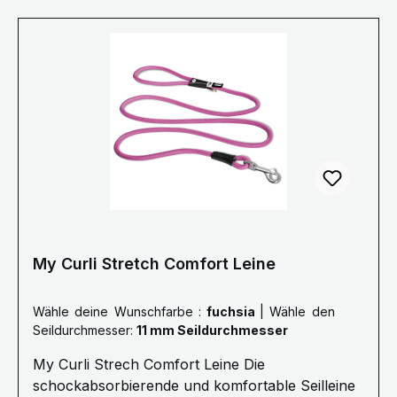
Geschichte dahinter Plötzlich sieht der Hund
etwas und seine Instinkte führen ihn dazu,
unvermittelt loszurennen. Das entwickelt enorme
Kräfte, welche Hund wie Hundehalter verletzen
können. Darum hat Curli ein Seil entwickelt,
welches den Ruck beim Zurückhalten
maßgeblich reduziert. Kern und Mantel des Seils
sind flexibel. Das ist komfortabler für alle und
sichert dabei die Kommando-Übertragung.
My Curli Stretch Comfort Leine
Wähle deine Wunschfarbe :
fuchsia
|
Wähle den
Seildurchmesser:
11 mm Seildurchmesser
My Curli Strech Comfort Leine Die
schockabsorbierende und komfortable Seilleine