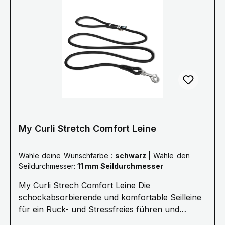
unvermittelt loszurennen. Das entwickelt enorme
Kräfte, welche Hund wie Hundehalter verletzen
können. Darum hat Curli ein Seil entwickelt,
welches den Ruck beim Zurückhalten
maßgeblich reduziert. Kern und Mantel des Seils
sind flexibel. Das ist komfortabler für alle und
sichert dabei die Kommando-Übertragung.
My Curli Stretch Comfort Leine
Wähle deine Wunschfarbe :
schwarz
|
Wähle den
Seildurchmesser:
11 mm Seildurchmesser
My Curli Strech Comfort Leine Die
schockabsorbierende und komfortable Seilleine
für ein Ruck- und Stressfreies führen und
Kommandieren.· 1,8 Meter Länge ø 8 mm