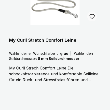
maßgeblich reduziert. Kern und Mantel des Seils
sind flexibel. Das ist komfortabler für alle und
sichert dabei die Kommando-Übertragung.
My Curli Stretch Comfort Leine
Wähle deine Wunschfarbe :
grau
|
Wähle den
Seildurchmesser:
8 mm Seildurchmesser
My Curli Strech Comfort Leine Die
schockabsorbierende und komfortable Seilleine
für ein Ruck- und Stressfreies führen und
Kommandieren.· 1,8 Meter Länge ø 8 mm
(Größe M) oder ø 10 mm (Größe L) Für Hunde
bis 25 kg (Größe M) oder 40 kg (Größe L) ·
Stoßdämpfendes Seil für stressfreie
Kommunikation · Ultraweiches Nylonseil für