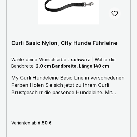
sind flexibel. Das ist komfortabler für alle und
sichert dabei die Kommando-Übertragung.
Curli Basic Nylon, City Hunde Führleine
Wähle deine Wunschfarbe :
schwarz
|
Wähle die
Bandbreite:
2,0 cm Bandbreite, Länge 140 cm
My Curli Hundeleine Basic Line in verschiedenen
Farben Holen Sie sich jetzt zu Ihrem Curli
Brustgeschirr die passende Hundeleine. Mit
bequemer Neoprenhandschlaufe und kleiner
Öse zum Befestigen von Hilfsmitteln oder des
Kotbeutelspenders. Karabiner und Öse sind
farblich auf die Sicherheitsösen der My Curli
Varianten ab
6,50 €
Brustgeschirre abgestimmt. Die Curli
Hundeleinen sind verfügbar mit einer Länge von