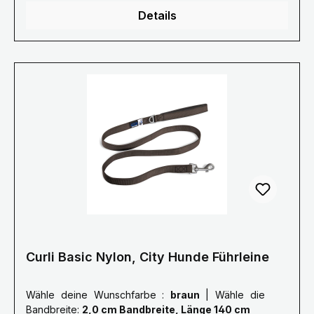
maximal 12kg 2,0 cm breite Leine für Hunde bis
Details
maximal 30kg Curli Basic Leine Daten: - Material
Nylon oder Nylon/Cord - Länge: 140cm - Breite:
1.5 cm oder 2 cm
Curli Basic Nylon, City Hunde Führleine
Wähle deine Wunschfarbe :
braun
|
Wähle die
Bandbreite:
2,0 cm Bandbreite, Länge 140 cm