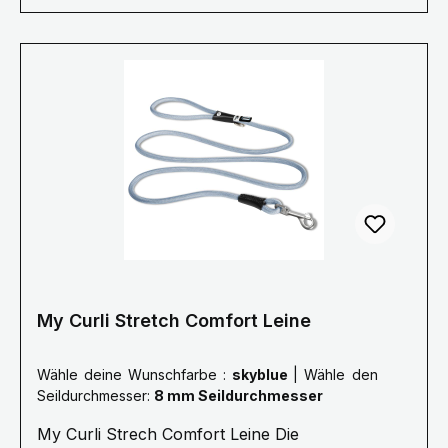
Nylon oder Nylon/Cord - Länge: 140cm - Breite:
1.5 cm oder 2 cm
My Curli Stretch Comfort Leine
Wähle deine Wunschfarbe :
skyblue
|
Wähle den
Seildurchmesser:
8 mm Seildurchmesser
My Curli Strech Comfort Leine Die