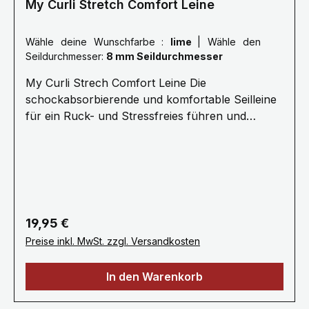
My Curli Stretch Comfort Leine
Wähle deine Wunschfarbe :
lime
|
Wähle den
Seildurchmesser:
8 mm Seildurchmesser
My Curli Strech Comfort Leine Die
schockabsorbierende und komfortable Seilleine
für ein Ruck- und Stressfreies führen und
Kommandieren.· 1,8 Meter Länge ø 8 mm
(Größe M) oder ø 10 mm (Größe L) Für Hunde
bis 25 kg (Größe M) oder 40 kg (Größe L) ·
Stoßdämpfendes Seil für stressfreie
Kommunikation · Ultraweiches Nylonseil für
den besten Halt, Kontrolle und Sicherheit·
Regulärer Preis:
19,95 €
Kotbeutelspender „Snap-In“
Preise inkl. MwSt. zzgl. Versandkosten
Sicherheitskarabiner · Handwäsche / Kein
Weichspüler / Nicht maschinell trocknen
In den Warenkorb
Gewicht 0.079 kg · Spezifikationen Seil: Nylon
/ D-Rings & Karabiner: Zinc-Alloy Die