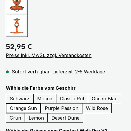
Regulärer Preis:
52,95 €
Preise inkl. MwSt. zzgl. Versandkosten
Sofort verfügbar, Lieferzeit: 2-5 Werktage
auswählen
Wähle die Farbe vom Geschirr
Schwarz
Mocca
Classic Rot
Ocean Blau
Orange Sun
Purple Passion
Wild Rose
Grün
Lemon
Desert Dune
auswähle
Wähle die Grösse vom Comfort Walk Pro V3