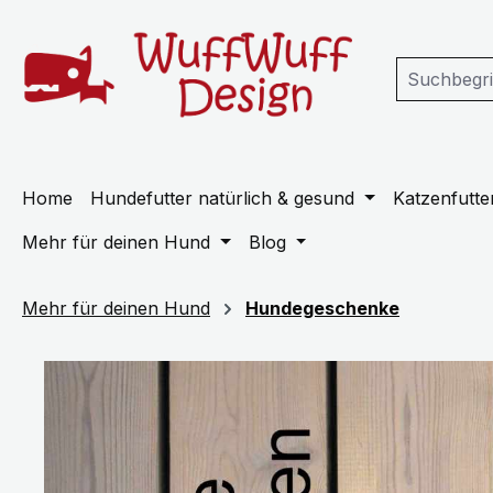
m Hauptinhalt springen
Zur Suche springen
Zur Hauptnavigation springen
Home
Hundefutter natürlich & gesund
Katzenfutter
Mehr für deinen Hund
Blog
Mehr für deinen Hund
Hundegeschenke