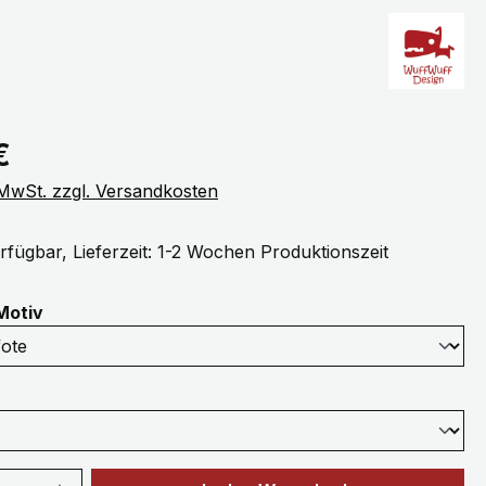
eis:
€
. MwSt. zzgl. Versandkosten
rfügbar, Lieferzeit: 1-2 Wochen Produktionszeit
auswählen
Motiv
ählen