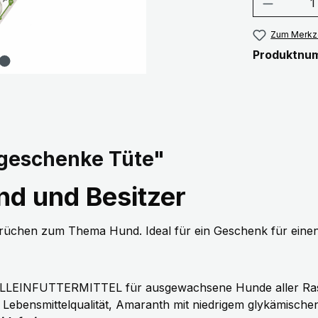
Produkt
Zum Merkze
Produktnu
geschenke Tüte"
d und Besitzer
prüchen zum Thema Hund. Ideal für ein Geschenk für ein
ALLEINFUTTERMITTEL für ausgewachsene Hunde aller Ras
 Lebensmittelqualität, Amaranth mit niedrigem glykämisch