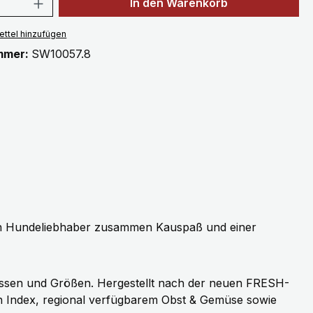
 Anzahl: Gib den gewünschten Wert ein 
In den Warenkorb
ttel hinzufügen
mmer:
SW10057.8
en Hundeliebhaber zusammen Kauspaß und einer
sen und Größen. Hergestellt nach der neuen FRESH-
en Index, regional verfügbarem Obst & Gemüse sowie