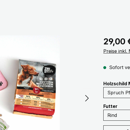
Regulärer Pr
29,00 
Preise inkl
Sofort ve
Holzschild 
ausw
Futter