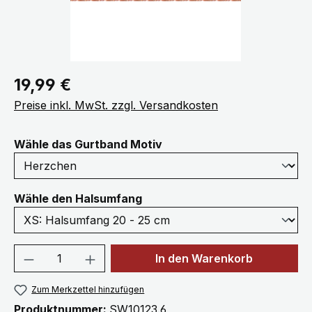
Regulärer Preis:
19,99 €
Preise inkl. MwSt. zzgl. Versandkosten
auswählen
Wähle das Gurtband Motiv
auswählen
Wähle den Halsumfang
Produkt Anzahl: Gib den gewünschten We
In den Warenkorb
Zum Merkzettel hinzufügen
Produktnummer:
SW10123.6