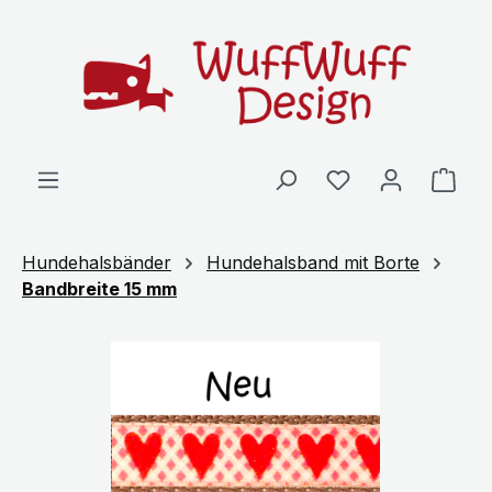
Zum Hauptinhalt springen
Ware
Hundehalsbänder
Hundehalsband mit Borte
Bandbreite 15 mm
Bildergalerie überspringen