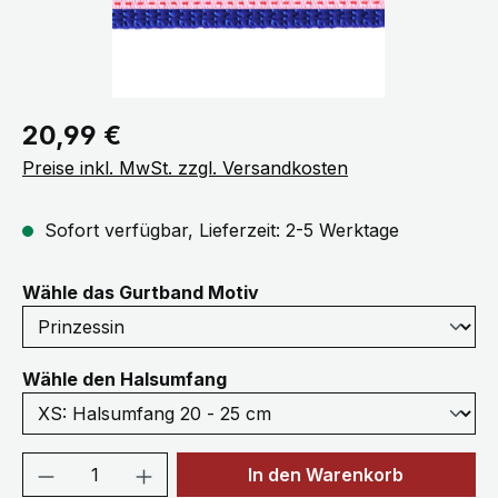
Regulärer Preis:
20,99 €
Preise inkl. MwSt. zzgl. Versandkosten
Sofort verfügbar, Lieferzeit: 2-5 Werktage
auswählen
Wähle das Gurtband Motiv
auswählen
Wähle den Halsumfang
Produkt Anzahl: Gib den gewünschten We
In den Warenkorb