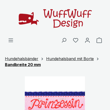
Zum Hauptinhalt springen
Ware
Hundehalsbänder
Hundehalsband mit Borte
Bandbreite 20 mm
Bildergalerie überspringen