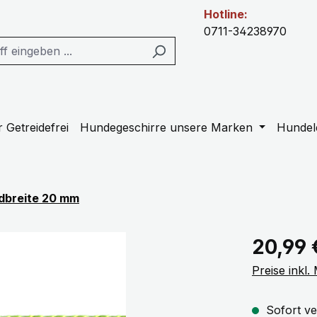
Hotline:
0711-34238970
 Getreidefrei
Hundegeschirre unsere Marken
Hundel
dbreite 20 mm
Regulärer Pr
20,99 
Preise inkl
Sofort ve