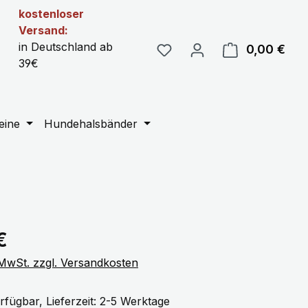
kostenloser
Versand:
in Deutschland ab
0,00 €
Ware
39€
eine
Hundehalsbänder
eis:
€
. MwSt. zzgl. Versandkosten
rfügbar, Lieferzeit: 2-5 Werktage