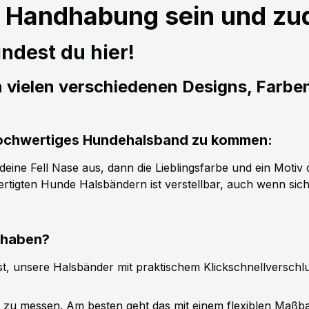
r Handhabung sein und z
ndest du hier!
n vielen verschiedenen Designs, Farbe
s hochwertiges Hundehalsband zu kommen:
ine Fell Nase aus, dann die Lieblingsfarbe und ein Motiv d
tigten Hunde Halsbändern ist verstellbar, auch wenn sic
 haben?
t, unsere Halsbänder mit praktischem Klickschnellverschl
g zu messen. Am besten geht das mit einem flexiblen Maßb