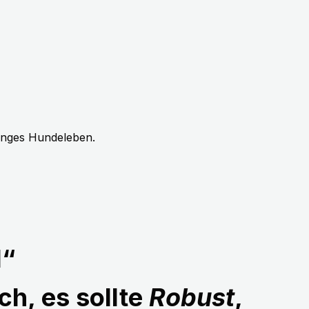
langes Hundeleben.
1“
ch, es sollte
Robust
,