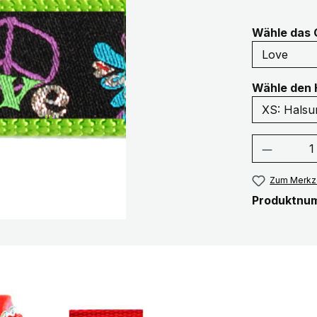
Wähle das 
Wähle den 
Produkt
Zum Merkze
Produktnu