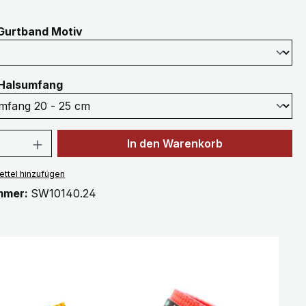
auswählen
Gurtband Motiv
auswählen
Halsumfang
 Anzahl: Gib den gewünschten Wert ein 
In den Warenkorb
ttel hinzufügen
mmer:
SW10140.24