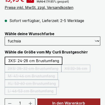
Regulärer Preis:
19,90 €
(19.85% gespart)
Preise inkl. MwSt. zzgl. Versandkosten
Sofort verfügbar, Lieferzeit: 2-5 Werktage
auswählen
Wähle deine Wunschfarbe
auswähl
Wähle die Größe vom My Curli Brustgeschirr
3XS: 24-28 cm Brustumfang
2XS: 28-32 cm Brustumfang
XS:32-36 cm
(Diese Option ist zurzeit nicht verfügbar.)
(Diese Option ist z
M: 41-46 cm Brustumfang
(Diese Option ist zurzeit nicht verfügbar.)
XL: 53-60 cm Brustumfang
(Diese Option ist zurzeit nicht verfügbar.)
L: 46-53 cm Brustumfang
(Diese Option ist zurzeit nicht verfügbar.)
Produkt Anzahl: Gib den gewünschten We
In den Warenkorb