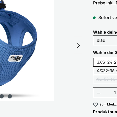
Preise inkl
Sofort ve
Wähle dei
Wähle die 
3XS: 24-
XS:32-36
XL: 53-60
Produkt
Zum Merkze
Produktnu