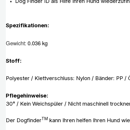
Dog Finder ID als Hilfe Ihren Hund wiederzufind
Spezifikationen:
Gewicht:
0.036 kg
Stoff:
Polyester / Klettverschluss: Nylon / Bänder: PP /
Pflegehinweise:
30° / Kein Weichspüler / Nicht maschinell trockne
TM
Der Dogfinder
kann Ihren helfen Ihren Hund wied