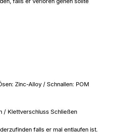
en, falls er verloren gehen sollte
 Ösen: Zinc-Alloy / Schnallen: POM
n / Klettverschluss Schließen
erzufinden falls er mal entlaufen ist.