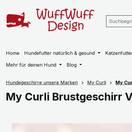
m Hauptinhalt springen
Zur Suche springen
Zur Hauptnavigation springen
Home
Hundefutter natürlich & gesund
Katzenfutter
Mehr für deinen Hund
Blog
Hundegeschirre unsere Marken
My Curli
My Cur
My Curli Brustgeschirr 