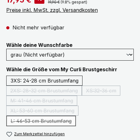
Regulärer Preis:
19,90 €
(9.8% gespart)
Preise inkl. MwSt. zzgl. Versandkosten
Nicht mehr verfügbar
auswählen
Wähle deine Wunschfarbe
auswähl
Wähle die Größe vom My Curli Brustgeschirr
3XS: 24-28 cm Brustumfang
2XS: 28-32 cm Brustumfang
XS:32-36 cm
(Diese Option ist zurzeit nicht verfügbar.)
(Diese Option ist z
M: 41-46 cm Brustumfang
(Diese Option ist zurzeit nicht verfügbar.)
XL: 53-60 cm Brustumfang
(Diese Option ist zurzeit nicht verfügbar.)
L: 46-53 cm Brustumfang
(Diese Option ist zurzeit nicht verfügbar.)
Zum Merkzettel hinzufügen