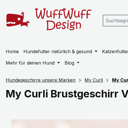
m Hauptinhalt springen
Zur Suche springen
Zur Hauptnavigation springen
Home
Hundefutter natürlich & gesund
Katzenfutter
Mehr für deinen Hund
Blog
Hundegeschirre unsere Marken
My Curli
My Cur
My Curli Brustgeschirr 