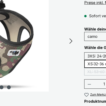
Preise inkl
Sofort ve
Wähle dei
Wähle die 
3XS: 24-2
XS:32-36
XL: 53-60
Produkt
Zum Merkze
Produktnu