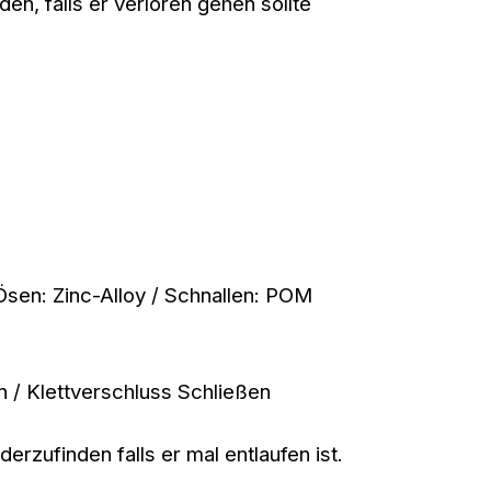
en, falls er verloren gehen sollte
 Ösen: Zinc-Alloy / Schnallen: POM
n / Klettverschluss Schließen
erzufinden falls er mal entlaufen ist.