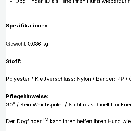
Dog Finder ID als Hilfe Ihren Hund wiederzufind
Spezifikationen:
Gewicht:
0.036 kg
Stoff:
Polyester / Klettverschluss: Nylon / Bänder: PP /
Pflegehinweise:
30° / Kein Weichspüler / Nicht maschinell trockne
TM
Der Dogfinder
kann Ihren helfen Ihren Hund wied