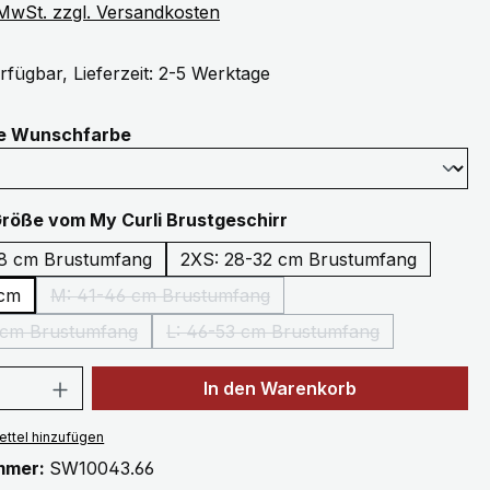
. MwSt. zzgl. Versandkosten
rfügbar, Lieferzeit: 2-5 Werktage
auswählen
ne Wunschfarbe
auswählen
Größe vom My Curli Brustgeschirr
8 cm Brustumfang
2XS: 28-32 cm Brustumfang
 cm
M: 41-46 cm Brustumfang
(Diese Option ist zurzeit nicht verfügbar.)
 cm Brustumfang
L: 46-53 cm Brustumfang
(Diese Option ist zurzeit nicht verfügbar.)
(Diese Option ist zurzeit nicht
 Anzahl: Gib den gewünschten Wert ein 
In den Warenkorb
ttel hinzufügen
mmer:
SW10043.66