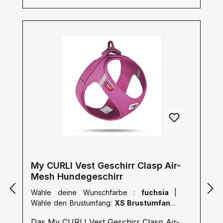
Ergonomisches Design.• Schonend am
Hals des Hundes. • Dual-D-Ringe für
mehr Sicherheit (Karabiner immer an
beiden D-Ringen anbringen) • 3M™
Reflektor zur besseren Sichtbarkeit• D-
Ringe aus rostfreiem Aluminium.•
Befestigungsöse für die Hundemarke.•
Entwickelt in Dänemark
WASCHANLEITUNG: Handwäsche im
warmen Wasser mit mildem
Reinigungsmittel. Lufttrocknen lassen.
My CURLI Vest Geschirr Clasp Air-
Mesh Hundegeschirr
Wähle deine Wunschfarbe :
fuchsia
|
Wähle den Brustumfang:
XS Brustumfang:
33,9 cm - 38,2 cm
Das My CURLI Vest Geschirr Clasp Air-