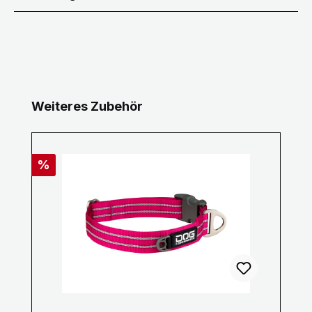
Produktgalerie überspringen
Weiteres Zubehör
Rabatt
%