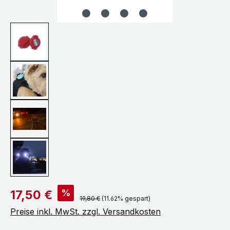
Verkaufspreis:
%
17,50 €
Regulärer Preis:
19,80 €
(11.62% gespart)
Preise inkl. MwSt. zzgl. Versandkosten