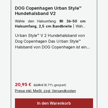
DOG Copenhagen Urban Style™
Hundehalsband V2
Wähle den Halsumfang:
M: 36-50 cm
Halsumfang, 2,5 cm Bandbreite
|
Wähle
die Farbe vom Geschirr:
Wild Rose
Urban Style™ V 2 Hundehalsband von
Dog Copenhagen Das Urban Style™
Halsband von DOG Copenhagen ist ein
einfach handzuhabendes Halsband aus
weichem und strapazierfähigem
Nylongewebe mit hochwertigem 3M™
Reflektormaterial. Das Halsband ist mit
einem leichten Aluminium D-Ring
versehen und hat eine zusätzliche
Regulärer Preis:
Verkaufspreis:
20,95 €
22,95 €
(8.71% gespart)
Befestigungsmöglichkeit für die
Preise inkl. MwSt. zzgl. Versandkosten
Hundemarke. Die perfekte Kombination
erhalten Sie mit der passenden Urban
In den Warenkorb
Freestyle™ Leash Die Fakten:•