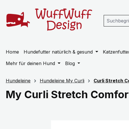
m Hauptinhalt springen
Zur Suche springen
Zur Hauptnavigation springen
Home
Hundefutter natürlich & gesund
Katzenfutter
Mehr für deinen Hund
Blog
Hundeleine
Hundeleine My Curli
Curli Stretch C
My Curli Stretch Comfor
Bildergalerie überspringen