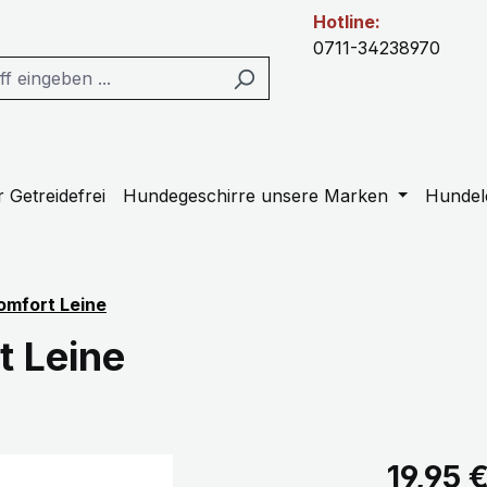
Hotline:
0711-34238970
 Getreidefrei
Hundegeschirre unsere Marken
Hundel
omfort Leine
t Leine
Regulärer Pr
19,95 