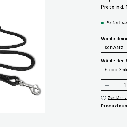
Preise inkl
Sofort ve
Wähle dei
Wähle den 
Produkt
Zum Merkze
Produktnu