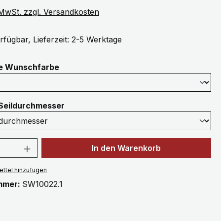
. MwSt. zzgl. Versandkosten
rfügbar, Lieferzeit: 2-5 Werktage
auswählen
ne Wunschfarbe
auswählen
Seildurchmesser
 Anzahl: Gib den gewünschten Wert ein 
In den Warenkorb
ttel hinzufügen
mmer:
SW10022.1