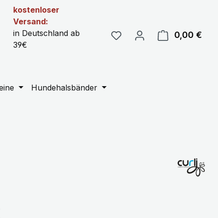
kostenloser
Versand:
in Deutschland ab
0,00 €
Ware
39€
eine
Hundehalsbänder
eis:
€