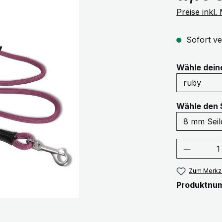
Preise inkl
Sofort ve
Wähle dei
Wähle den 
Produkt
Zum Merkze
Produktnu