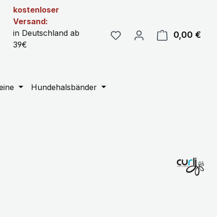
kostenloser
Versand:
in Deutschland ab
0,00 €
Ware
39€
eine
Hundehalsbänder
eis:
€