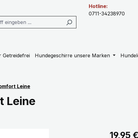
Hotline:
0711-34238970
 Getreidefrei
Hundegeschirre unsere Marken
Hundel
omfort Leine
t Leine
Regulärer Pr
19,95 