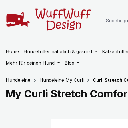
m Hauptinhalt springen
Zur Suche springen
Zur Hauptnavigation springen
Home
Hundefutter natürlich & gesund
Katzenfutter
Mehr für deinen Hund
Blog
Hundeleine
Hundeleine My Curli
Curli Stretch C
My Curli Stretch Comfor
Bildergalerie überspringen