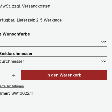
. MwSt. zzgl. Versandkosten
rfügbar, Lieferzeit: 2-5 Werktage
auswählen
ne Wunschfarbe
auswählen
Seildurchmesser
 Anzahl: Gib den gewünschten Wert ein 
In den Warenkorb
ttel hinzufügen
mmer:
SW10022.11