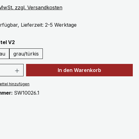
. MwSt. zzgl. Versandkosten
rfügbar, Lieferzeit: 2-5 Werktage
auswählen
tel V2
au
grau/türkis
 Anzahl: Gib den gewünschten Wert ein 
In den Warenkorb
ttel hinzufügen
mmer:
SW10026.1