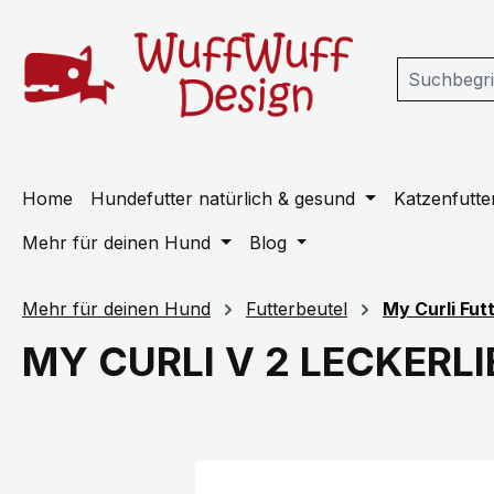
m Hauptinhalt springen
Zur Suche springen
Zur Hauptnavigation springen
Home
Hundefutter natürlich & gesund
Katzenfutter
Mehr für deinen Hund
Blog
Mehr für deinen Hund
Futterbeutel
My Curli Fut
MY CURLI V 2 LECKERL
Bildergalerie überspringen