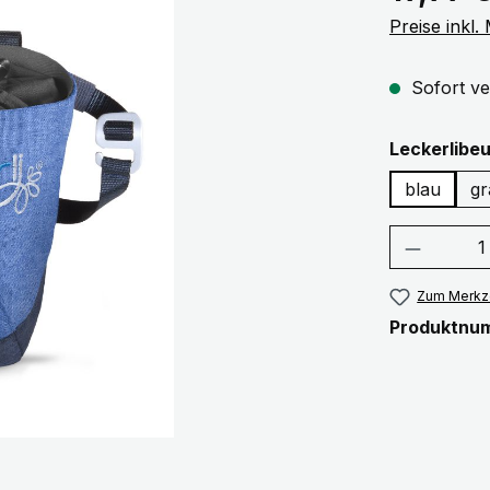
Preise inkl
Sofort ve
Leckerlibeu
blau
gr
Produkt
Zum Merkze
Produktnu