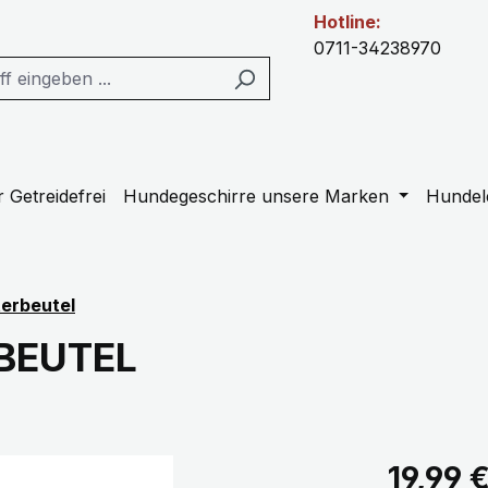
Hotline:
0711-34238970
 Getreidefrei
Hundegeschirre unsere Marken
Hundel
terbeutel
IBEUTEL
Regulärer Pr
19,99 