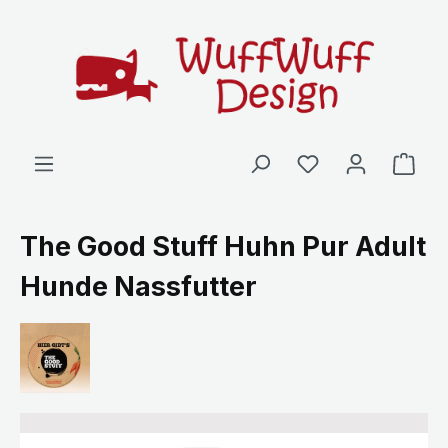
Zum Hauptinhalt springen
Ware
The Good Stuff Huhn Pur Adult
Hunde Nassfutter
Bildergalerie überspringen