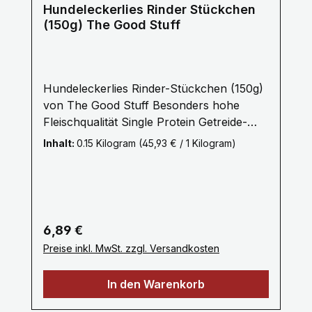
Analytische Bestandteile
Hundeleckerlies Rinder Stückchen
Fütterungsempfehlung:Als Ergänzung
(150g) The Good Stuff
zwischen täglichen Mahlzeiten. Bitte
stellen Sie Ihrem Hund ausreichend
frisches Trinkwasser bereit.
Hundeleckerlies Rinder-Stückchen (150g)
von The Good Stuff Besonders hohe
Fleischqualität Single Protein Getreide-
und zuckerfrei Ohne künstliche Aromen,
Inhalt:
0.15 Kilogram
(45,93 € / 1 Kilogram)
Farb- und Konservierungsstoffe Ein
Hundeleckerli der besonderen Art! Bestes
Rindfleisch - schonend und natürlich
getrocknet. Besonders schmackhaft dank
der Veredelung über Buchenholzrauch.
Regulärer Preis:
6,89 €
Dieser Hundesnack ist ideal in
Preise inkl. MwSt. zzgl. Versandkosten
hundgerechte, feine Stückchen geformt
und dadurch besonders angenehm zu
In den Warenkorb
kauen. Praktisch fürs Training oder für
unterwegs dank wiederverschließbarem