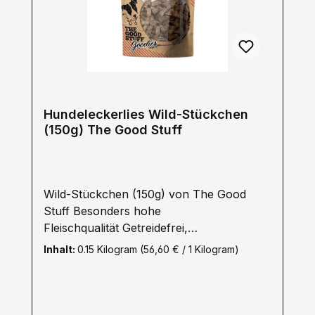
einstellbar von 100 cm bis 160 cm
Hundeleckerlies Wild-Stückchen
(150g) The Good Stuff
Wild-Stückchen (150g) von The Good
Stuff Besonders hohe
Fleischqualität Getreidefrei,
Zuckerfrei Ohne künstliche Aromen,
Inhalt:
0.15 Kilogram
(56,60 € / 1 Kilogram)
Farb- und
Konservierungsstoffe Hergestellt in
Deutschland Ein Hundeleckerli der
besonderen Art! Bestes Wildfleisch -