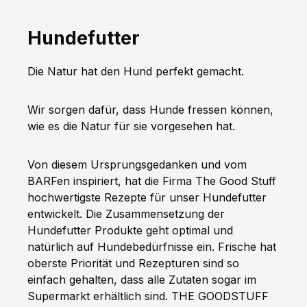
- dank wiederverschließbarem Beutel.
Natürlich Single Protein, getreidefrei,
Hundefutter
zuckerfrei, ohne künstliche Aromen und
ohne Farb- oder Konservierungsstoffe!
Die Natur hat den Hund perfekt gemacht.
Zusammensetzung:FRISCHE REGIONAL
VERFÜGBARE ZUTATEN: Hühnerfilet
Wir sorgen dafür, dass Hunde fressen können,
(100%) Technologische
wie es die Natur für sie vorgesehen hat.
Zusatzstoffe: keine Analytische
Bestandteile: Protein 83,70 % Fettgehalt
4,90 % Rohasche 1,10 % Rohfaser 0,20 %
Von diesem Ursprungsgedanken und vom
Feuchtigkeit 9,60 %
BARFen inspiriert, hat die Firma The Good Stuff
Fütterungsempfehlung:Als Ergänzung
hochwertigste Rezepte für unser Hundefutter
zwischen täglichen Mahlzeiten. Bitte
entwickelt. Die Zusammensetzung der
stellen Sie Ihrem Hund ausreichend
Hundefutter Produkte geht optimal und
frisches Trinkwasser bereit.
natürlich auf Hundebedürfnisse ein. Frische hat
oberste Priorität und Rezepturen sind so
einfach gehalten, dass alle Zutaten sogar im
Supermarkt erhältlich sind. THE GOODSTUFF