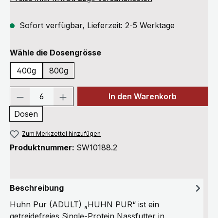
Sofort verfügbar, Lieferzeit: 2-5 Werktage
auswählen
Wähle die Dosengrösse
400g
800g
Produkt Anzahl: Gib den gewünschten We
In den Warenkorb
Dosen
Zum Merkzettel hinzufügen
Produktnummer:
SW10188.2
Beschreibung
Huhn Pur (ADULT) „HUHN PUR“ ist ein
getreidefreies Single-Protein Nassfutter in