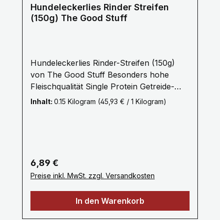
keine Fütterungsempfehlung:Als
Hundeleckerlies Rinder Streifen
Ergänzung zwischen täglichen
(150g) The Good Stuff
Mahlzeiten. Bitte stellen Sie Ihrem Hund
ausreichend frisches Trinkwasser bereit.
Hundeleckerlies Rinder-Streifen (150g)
von The Good Stuff Besonders hohe
Fleischqualität Single Protein Getreide-
und zuckerfrei Ohne künstliche Aromen,
Inhalt:
0.15 Kilogram
(45,93 € / 1 Kilogram)
Farb- und Konservierungsstoffe Ein
Hundeleckerli der besonderen Art! Bestes
Rindfleisch - schonend und natürlich
getrocknet. Besonders schmackhaft dank
der Veredelung über Buchenholzrauch.
Regulärer Preis:
6,89 €
Dieser Hundesnack ist ideal in
Preise inkl. MwSt. zzgl. Versandkosten
hundgerechte, feine Stückchen geformt
und dadurch besonders angenehm zu
In den Warenkorb
kauen. Praktisch fürs Training oder für
unterwegs dank wiederverschließbarem