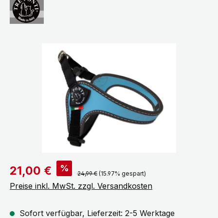
Bildergalerie überspringen
Verkaufspreis:
%
21,00 €
Regulärer Preis:
24,99 €
(15.97% gespart)
Preise inkl. MwSt. zzgl. Versandkosten
Sofort verfügbar, Lieferzeit: 2-5 Werktage