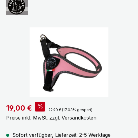
Bildergalerie überspringen
Verkaufspreis:
%
19,00 €
Regulärer Preis:
22,90 €
(17.03% gespart)
Preise inkl. MwSt. zzgl. Versandkosten
Sofort verfügbar, Lieferzeit: 2-5 Werktage