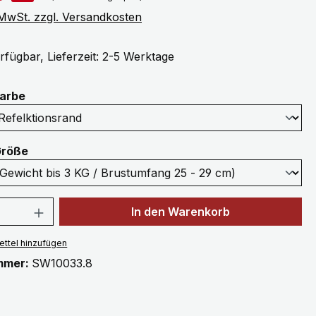
. MwSt. zzgl. Versandkosten
rfügbar, Lieferzeit: 2-5 Werktage
auswählen
Farbe
auswählen
Größe
 Anzahl: Gib den gewünschten Wert ein 
In den Warenkorb
ttel hinzufügen
mmer:
SW10033.8