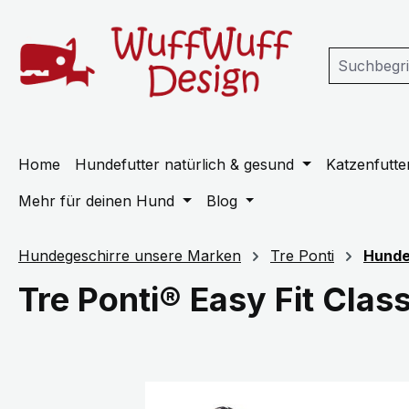
m Hauptinhalt springen
Zur Suche springen
Zur Hauptnavigation springen
Home
Hundefutter natürlich & gesund
Katzenfutter
Mehr für deinen Hund
Blog
Hundegeschirre unsere Marken
Tre Ponti
Hundeg
Tre Ponti® Easy Fit Clas
Bildergalerie überspringen