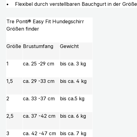
• Flexibel durch verstellbaren Bauchgurt in der Größe
Tre Ponti® Easy Fit Hundegschirr
Größen finder
Größe
Brustumfang
Gewicht
1
ca. 25 -29 cm
bis ca. 3 kg
1,5
ca. 29 -33 cm
bis ca. 4 kg
2
ca. 33 -37 cm
bis ca.5 kg
2,5
ca. 37 -42 cm
bis ca. 6 kg
3
ca. 42 -47 cm
bis ca. 7 kg