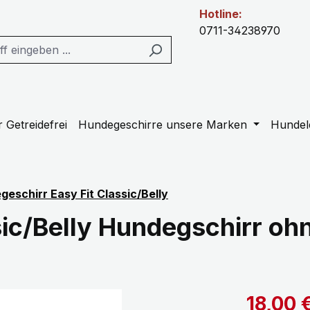
Hotline:
0711-34238970
 Getreidefrei
Hundegeschirre unsere Marken
Hundel
eschirr Easy Fit Classic/Belly
sic/Belly Hundegschirr oh
Verkaufspre
18,00 