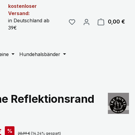
kostenloser
Versand:
in Deutschland ab
0,00 €
Ware
39€
eine
Hundehalsbänder
ne Reflektionsrand
is:
€
%
Regulärer Preis:
20,99 €
(14.24% gespart)