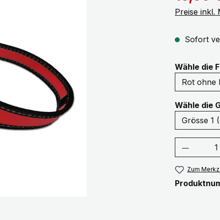
Preise inkl
Sofort ve
Wähle die 
Wähle die 
Produkt
Zum Merkze
Produktnu