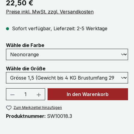
Regulärer Preis:
22,50 €
Preise inkl. MwSt. zzgl. Versandkosten
Sofort verfügbar, Lieferzeit: 2-5 Werktage
auswählen
Wähle die Farbe
auswählen
Wähle die Größe
Produkt Anzahl: Gib den gewünschten We
In den Warenkorb
Zum Merkzettel hinzufügen
Produktnummer:
SW10018.3