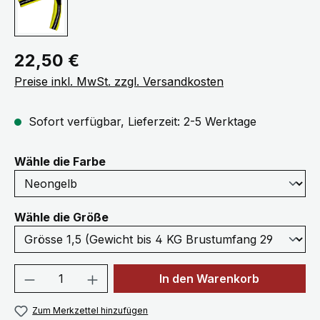
Regulärer Preis:
22,50 €
Preise inkl. MwSt. zzgl. Versandkosten
Sofort verfügbar, Lieferzeit: 2-5 Werktage
auswählen
Wähle die Farbe
auswählen
Wähle die Größe
Produkt Anzahl: Gib den gewünschten We
In den Warenkorb
Zum Merkzettel hinzufügen