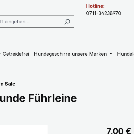
Hotline:
0711-34238970
 Getreidefrei
Hundegeschirre unsere Marken
Hundel
en Sale
Hunde Führleine
Regulärer Pr
7,00 €