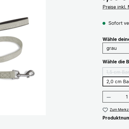
Preise inkl
Sofort ve
Wähle dei
Wähle die 
2,0 cm Ba
Produkt
Zum Merkze
Produktnu