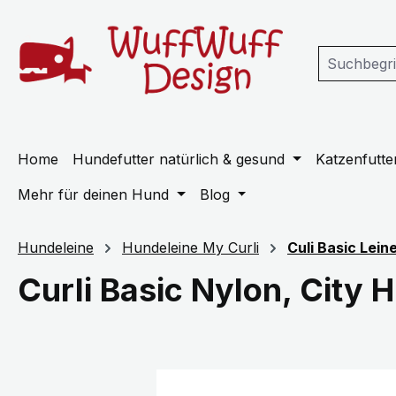
m Hauptinhalt springen
Zur Suche springen
Zur Hauptnavigation springen
Home
Hundefutter natürlich & gesund
Katzenfutter
Mehr für deinen Hund
Blog
Hundeleine
Hundeleine My Curli
Culi Basic Lein
Curli Basic Nylon, City 
Bildergalerie überspringen