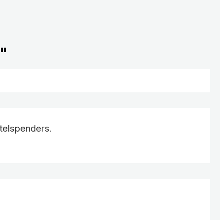
e"
telspenders.