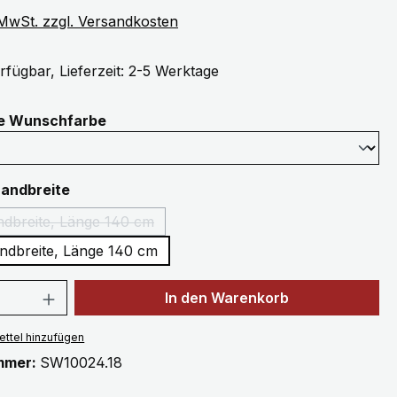
. MwSt. zzgl. Versandkosten
rfügbar, Lieferzeit: 2-5 Werktage
auswählen
ne Wunschfarbe
auswählen
Bandbreite
1,5 cm Bandbreite, Länge 140 cm
(Diese Option ist zurzeit nicht verfügbar.)
ndbreite, Länge 140 cm
 Anzahl: Gib den gewünschten Wert ein 
In den Warenkorb
ttel hinzufügen
mmer:
SW10024.18