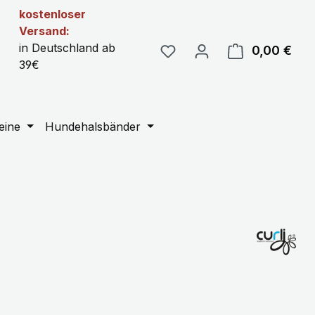
kostenloser
Versand:
in Deutschland ab
0,00 €
Ware
39€
eine
Hundehalsbänder
eis: