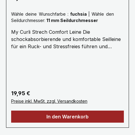
Wähle deine Wunschfarbe :
fuchsia
|
Wähle den
Seildurchmesser:
11 mm Seildurchmesser
My Curli Strech Comfort Leine Die
schockabsorbierende und komfortable Seilleine
für ein Ruck- und Stressfreies führen und
Kommandieren.· 1,8 Meter Länge ø 8 mm
(Größe M) oder ø 10 mm (Größe L) Für Hunde
bis 25 kg (Größe M) oder 40 kg (Größe L) ·
Stoßdämpfendes Seil für stressfreie
Kommunikation · Ultraweiches Nylonseil für
den besten Halt, Kontrolle und Sicherheit·
Regulärer Preis:
19,95 €
Kotbeutelspender „Snap-In“
Preise inkl. MwSt. zzgl. Versandkosten
Sicherheitskarabiner · Handwäsche / Kein
Weichspüler / Nicht maschinell trocknen
In den Warenkorb
Gewicht 0.079 kg · Spezifikationen Seil: Nylon
/ D-Rings & Karabiner: Zinc-Alloy Die
Geschichte dahinter Plötzlich sieht der Hund