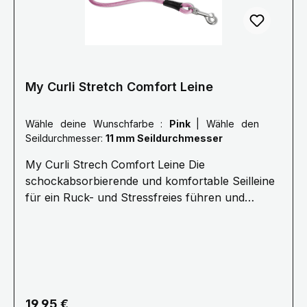
sind flexibel. Das ist komfortabler für alle und
sichert dabei die Kommando-Übertragung.
My Curli Stretch Comfort Leine
Wähle deine Wunschfarbe :
Pink
|
Wähle den
Seildurchmesser:
11 mm Seildurchmesser
My Curli Strech Comfort Leine Die
schockabsorbierende und komfortable Seilleine
für ein Ruck- und Stressfreies führen und
Kommandieren.· 1,8 Meter Länge ø 8 mm
(Größe M) oder ø 10 mm (Größe L) Für Hunde
bis 25 kg (Größe M) oder 40 kg (Größe L) ·
Stoßdämpfendes Seil für stressfreie
Kommunikation · Ultraweiches Nylonseil für
den besten Halt, Kontrolle und Sicherheit·
Regulärer Preis:
19,95 €