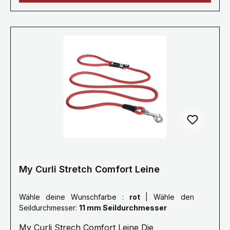
/ D-Rings & Karabiner: Zinc-Alloy Die
Geschichte dahinter Plötzlich sieht der Hund
etwas und seine Instinkte führen ihn dazu,
unvermittelt loszurennen. Das entwickelt enorme
Kräfte, welche Hund wie Hundehalter verletzen
können. Darum hat Curli ein Seil entwickelt,
welches den Ruck beim Zurückhalten
maßgeblich reduziert. Kern und Mantel des Seils
sind flexibel. Das ist komfortabler für alle und
sichert dabei die Kommando-Übertragung.
My Curli Stretch Comfort Leine
Wähle deine Wunschfarbe :
rot
|
Wähle den
Seildurchmesser:
11 mm Seildurchmesser
My Curli Strech Comfort Leine Die