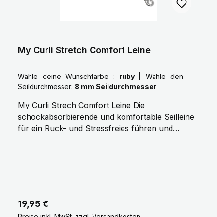
sichert dabei die Kommando-Übertragung.
My Curli Stretch Comfort Leine
Wähle deine Wunschfarbe :
ruby
|
Wähle den
Seildurchmesser:
8 mm Seildurchmesser
My Curli Strech Comfort Leine Die
schockabsorbierende und komfortable Seilleine
für ein Ruck- und Stressfreies führen und
Kommandieren.· 1,8 Meter Länge ø 8 mm
(Größe M) oder ø 10 mm (Größe L) Für Hunde
bis 25 kg (Größe M) oder 40 kg (Größe L) ·
Stoßdämpfendes Seil für stressfreie
Kommunikation · Ultraweiches Nylonseil für
den besten Halt, Kontrolle und Sicherheit·
Regulärer Preis:
19,95 €
Kotbeutelspender „Snap-In“
Preise inkl. MwSt. zzgl. Versandkosten