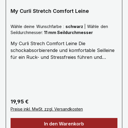
My Curli Stretch Comfort Leine
Wähle deine Wunschfarbe :
schwarz
|
Wähle den
Seildurchmesser:
11 mm Seildurchmesser
My Curli Strech Comfort Leine Die
schockabsorbierende und komfortable Seilleine
für ein Ruck- und Stressfreies führen und
Kommandieren.· 1,8 Meter Länge ø 8 mm
(Größe M) oder ø 10 mm (Größe L) Für Hunde
bis 25 kg (Größe M) oder 40 kg (Größe L) ·
Stoßdämpfendes Seil für stressfreie
Kommunikation · Ultraweiches Nylonseil für
den besten Halt, Kontrolle und Sicherheit·
Regulärer Preis:
19,95 €
Kotbeutelspender „Snap-In“
Preise inkl. MwSt. zzgl. Versandkosten
Sicherheitskarabiner · Handwäsche / Kein
Weichspüler / Nicht maschinell trocknen
In den Warenkorb
Gewicht 0.079 kg · Spezifikationen Seil: Nylon