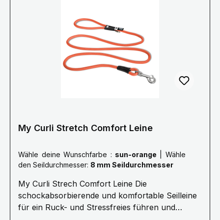
unvermittelt loszurennen. Das entwickelt enorme
Kräfte, welche Hund wie Hundehalter verletzen
können. Darum hat Curli ein Seil entwickelt,
welches den Ruck beim Zurückhalten
maßgeblich reduziert. Kern und Mantel des Seils
sind flexibel. Das ist komfortabler für alle und
sichert dabei die Kommando-Übertragung.
My Curli Stretch Comfort Leine
Wähle deine Wunschfarbe :
sun-orange
|
Wähle
den Seildurchmesser:
8 mm Seildurchmesser
My Curli Strech Comfort Leine Die
schockabsorbierende und komfortable Seilleine
für ein Ruck- und Stressfreies führen und
Kommandieren.· 1,8 Meter Länge ø 8 mm