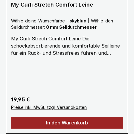
My Curli Stretch Comfort Leine
Wähle deine Wunschfarbe :
skyblue
|
Wähle den
Seildurchmesser:
8 mm Seildurchmesser
My Curli Strech Comfort Leine Die
schockabsorbierende und komfortable Seilleine
für ein Ruck- und Stressfreies führen und
Kommandieren.· 1,8 Meter Länge ø 8 mm
(Größe M) oder ø 10 mm (Größe L) Für Hunde
bis 25 kg (Größe M) oder 40 kg (Größe L) ·
Stoßdämpfendes Seil für stressfreie
Kommunikation · Ultraweiches Nylonseil für
den besten Halt, Kontrolle und Sicherheit·
Regulärer Preis:
19,95 €
Kotbeutelspender „Snap-In“
Preise inkl. MwSt. zzgl. Versandkosten
Sicherheitskarabiner · Handwäsche / Kein
Weichspüler / Nicht maschinell trocknen
In den Warenkorb
Gewicht 0.079 kg · Spezifikationen Seil: Nylon
/ D-Rings & Karabiner: Zinc-Alloy Die