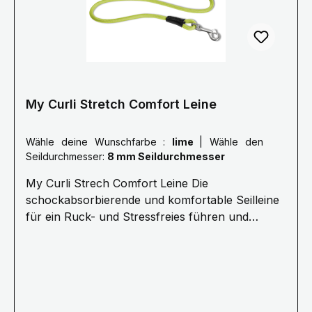
maßgeblich reduziert. Kern und Mantel des Seils
sind flexibel. Das ist komfortabler für alle und
sichert dabei die Kommando-Übertragung.
My Curli Stretch Comfort Leine
Wähle deine Wunschfarbe :
lime
|
Wähle den
Seildurchmesser:
8 mm Seildurchmesser
My Curli Strech Comfort Leine Die
schockabsorbierende und komfortable Seilleine
für ein Ruck- und Stressfreies führen und
Kommandieren.· 1,8 Meter Länge ø 8 mm
(Größe M) oder ø 10 mm (Größe L) Für Hunde
bis 25 kg (Größe M) oder 40 kg (Größe L) ·
Stoßdämpfendes Seil für stressfreie
Kommunikation · Ultraweiches Nylonseil für