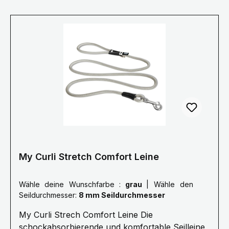
Geschichte dahinter Plötzlich sieht der Hund
etwas und seine Instinkte führen ihn dazu,
unvermittelt loszurennen. Das entwickelt enorme
Kräfte, welche Hund wie Hundehalter verletzen
können. Darum hat Curli ein Seil entwickelt,
welches den Ruck beim Zurückhalten
maßgeblich reduziert. Kern und Mantel des Seils
sind flexibel. Das ist komfortabler für alle und
sichert dabei die Kommando-Übertragung.
My Curli Stretch Comfort Leine
Wähle deine Wunschfarbe :
grau
|
Wähle den
Seildurchmesser:
8 mm Seildurchmesser
My Curli Strech Comfort Leine Die
schockabsorbierende und komfortable Seilleine