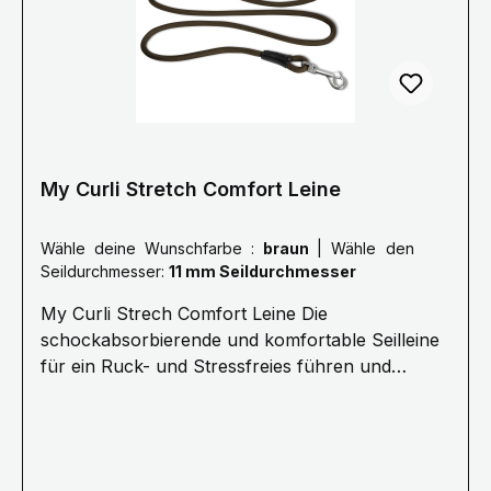
welches den Ruck beim Zurückhalten
maßgeblich reduziert. Kern und Mantel des Seils
sind flexibel. Das ist komfortabler für alle und
sichert dabei die Kommando-Übertragung.
My Curli Stretch Comfort Leine
Wähle deine Wunschfarbe :
braun
|
Wähle den
Seildurchmesser:
11 mm Seildurchmesser
My Curli Strech Comfort Leine Die
schockabsorbierende und komfortable Seilleine
für ein Ruck- und Stressfreies führen und
Kommandieren.· 1,8 Meter Länge ø 8 mm
(Größe M) oder ø 10 mm (Größe L) Für Hunde
bis 25 kg (Größe M) oder 40 kg (Größe L) ·
Stoßdämpfendes Seil für stressfreie