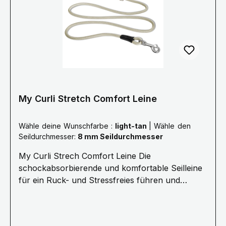
My Curli Stretch Comfort Leine
Wähle deine Wunschfarbe :
light-tan
|
Wähle den
Seildurchmesser:
8 mm Seildurchmesser
My Curli Strech Comfort Leine Die
schockabsorbierende und komfortable Seilleine
für ein Ruck- und Stressfreies führen und
Kommandieren.· 1,8 Meter Länge ø 8 mm
(Größe M) oder ø 10 mm (Größe L) Für Hunde
bis 25 kg (Größe M) oder 40 kg (Größe L) ·