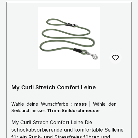
etwas und seine Instinkte führen ihn dazu,
unvermittelt loszurennen. Das entwickelt enorme
Kräfte, welche Hund wie Hundehalter verletzen
können. Darum hat Curli ein Seil entwickelt,
welches den Ruck beim Zurückhalten
maßgeblich reduziert. Kern und Mantel des Seils
sind flexibel. Das ist komfortabler für alle und
sichert dabei die Kommando-Übertragung.
My Curli Stretch Comfort Leine
Wähle deine Wunschfarbe :
moss
|
Wähle den
Seildurchmesser:
11 mm Seildurchmesser
My Curli Strech Comfort Leine Die
schockabsorbierende und komfortable Seilleine
für ein Ruck- und Stressfreies führen und