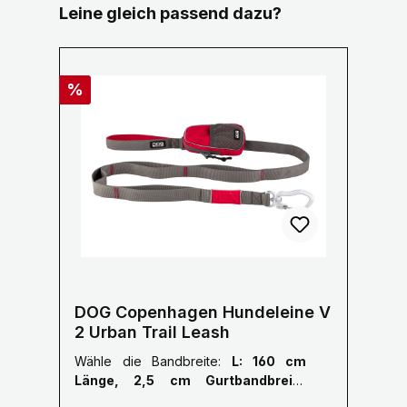
Produktgalerie überspringen
Leine gleich passend dazu?
Rabatt
%
DOG Copenhagen Hundeleine V
2 Urban Trail Leash
Wähle die Bandbreite:
L: 160 cm
Länge, 2,5 cm Gurtbandbreite
Karabiner groß
|
Wähle die Farbe