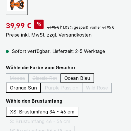
Verkaufspreis:
%
39,99 €
Regulärer Preis:
44,95 €
(11.03% gespart)
vorher 44,95 €
Preise inkl. MwSt. zzgl. Versandkosten
Sofort verfügbar, Lieferzeit: 2-5 Werktage
auswählen
Wähle die Farbe vom Geschirr
Mocca
Classic Rot
Ocean Blau
(Diese Option ist zurzeit nicht verfügbar.)
(Diese Option ist zurzeit nicht verfügbar.)
Orange Sun
Purple Passion
Wild Rose
(Diese Option ist zurzeit nicht verfü
(Diese Option ist 
auswählen
Wähle den Brustumfang
XS: Brustumfang 34 - 46 cm
S: Brustumfang 46 - 56 cm
(Diese Option ist zurzeit nicht verfügbar.)
M: Brustumfang 56 - 68 cm