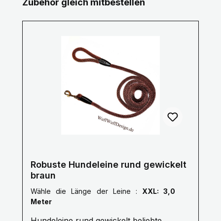
Produktgalerie überspringen
Zubehör gleich mitbestellen
Robuste Hundeleine rund gewickelt
braun
Wähle die Länge der Leine :
XXL: 3,0
Meter
Hundeleine rund gewickelt beliebte