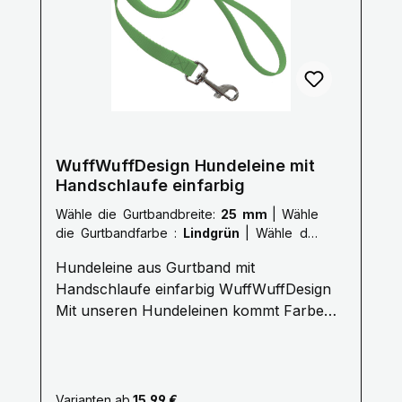
WuffWuffDesign Hundeleine mit
Handschlaufe einfarbig
Wähle die Gurtbandbreite:
25 mm
|
Wähle
die Gurtbandfarbe :
Lindgrün
|
Wähle die
Länge der Leine :
L: 2,0 Meter
Hundeleine aus Gurtband mit
Handschlaufe einfarbig WuffWuffDesign
Mit unseren Hundeleinen kommt Farbe
ins Hundeleben. Erleben Sie die
Farbenvielfalt unserer WuffWuffDesign
Hundeleinen im Hundeshop mit Biss. Alle
unsere Hundeleinen sind aus reißfestem,
Varianten ab
15,99 €