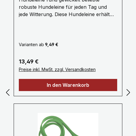
robuste Hundeleine für jeden Tag und
jede Witterung. Diese Hundeleine erhält
Ihre höchste Qualität aus dem 18 Fach
geflochtenem Endlosgarn gefertigt aus
Polypropylen. Sie ist reißfest,
dehnungsarm und witterungsbeständig.
Varianten ab
9,49 €
Die geflochtene Rundleine sind in
verschiednen Längen erhältlich. Als
Regulärer Preis:
13,49 €
Seilverbinder dient eine stabile
Preise inkl. MwSt. zzgl. Versandkosten
Kunststoffklammer zusätzlich ist das
Endlosgarn verschweißt. Material
In den Warenkorb
Durchmesser ca. 12 mm Pflegehinweise:
Handwäsche mit einem milden
Waschmittel, bitte Luft trocknen.