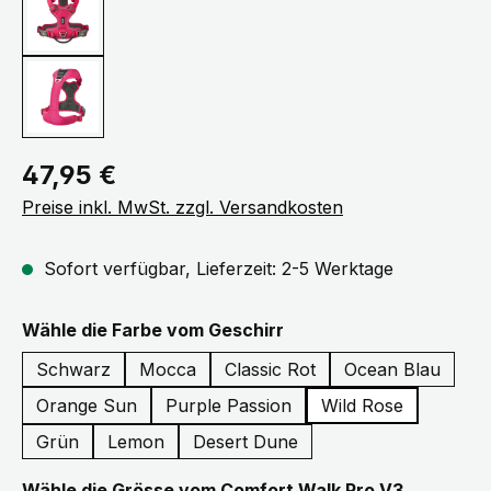
Regulärer Preis:
47,95 €
Preise inkl. MwSt. zzgl. Versandkosten
Sofort verfügbar, Lieferzeit: 2-5 Werktage
auswählen
Wähle die Farbe vom Geschirr
Schwarz
Mocca
Classic Rot
Ocean Blau
Orange Sun
Purple Passion
Wild Rose
Grün
Lemon
Desert Dune
auswähle
Wähle die Grösse vom Comfort Walk Pro V3