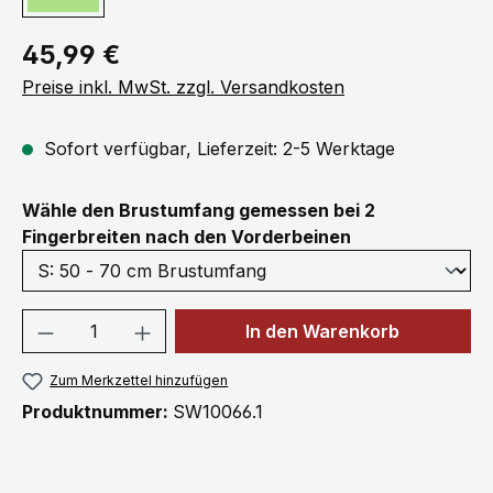
Regulärer Preis:
45,99 €
Preise inkl. MwSt. zzgl. Versandkosten
Sofort verfügbar, Lieferzeit: 2-5 Werktage
Wähle den Brustumfang gemessen bei 2
auswählen
Fingerbreiten nach den Vorderbeinen
Produkt Anzahl: Gib den gewünschten We
In den Warenkorb
Zum Merkzettel hinzufügen
Produktnummer:
SW10066.1