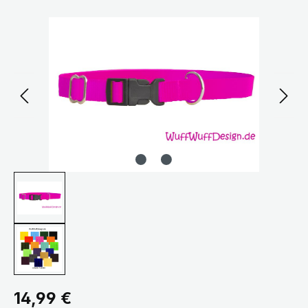
Bildergalerie überspringen
Regulärer Preis:
14,99 €