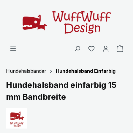
Zum Hauptinhalt springen
Ware
Hundehalsbänder
Hundehalsband Einfarbig
Hundehalsband einfarbig 15
mm Bandbreite