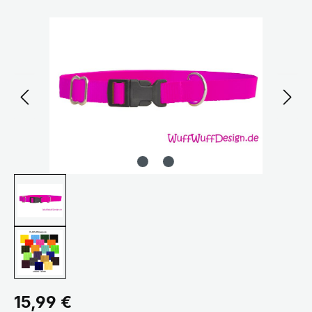
Bildergalerie überspringen
Regulärer Preis:
15,99 €