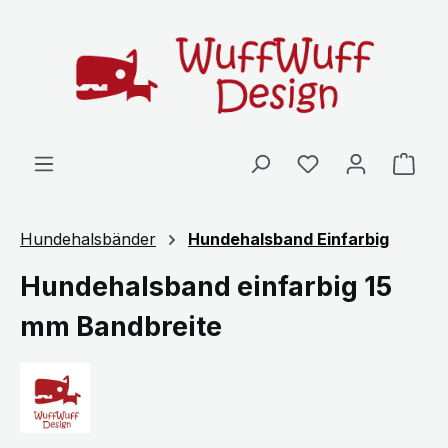
Zum Hauptinhalt springen
Ware
Hundehalsbänder
Hundehalsband Einfarbig
Hundehalsband einfarbig 15
mm Bandbreite