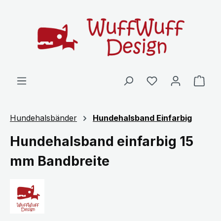
Zum Hauptinhalt springen
Ware
Hundehalsbänder
Hundehalsband Einfarbig
Hundehalsband einfarbig 15
mm Bandbreite