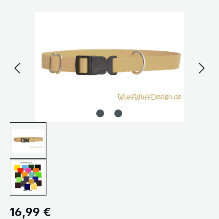
Bildergalerie überspringen
Regulärer Preis:
16,99 €