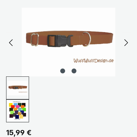
Bildergalerie überspringen
Regulärer Preis:
15,99 €