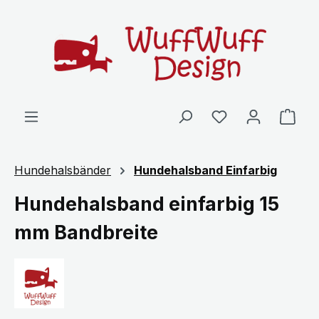
Zum Hauptinhalt springen
Ware
Hundehalsbänder
Hundehalsband Einfarbig
Hundehalsband einfarbig 15
mm Bandbreite