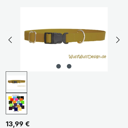
Bildergalerie überspringen
Regulärer Preis:
13,99 €