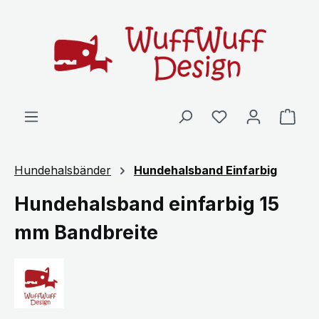
Zum Hauptinhalt springen
Ware
Hundehalsbänder
Hundehalsband Einfarbig
Hundehalsband einfarbig 15
mm Bandbreite