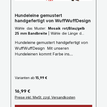
info@wuffwuffdesign.de Phone: 0711-
34238970
Hundeleine gemustert
handgefertigt von WuffWuffDesign
Wähle das Muster:
Mosaik rot/Blau/gelb
25 mm Bandbreite
|
Wähle die Länge der
Leine :
M: 1,5 Meter
Hundeleine gemustert handgefertigt von
WuffWuffDesign Mit unseren
Hundeleinen kommt Farbe ins
Hundeleben. Erleben Sie die Farbenvielfalt
unserer WuffWuffDesign Hundeleinen im
Hundeshop mit Biss. Alle unsere
Hundeleinen sind aus reißfestem,
Varianten ab
15,99 €
weichem und anschmiegsamem Gurtband
gefertigt, farbecht und mehrfach
Regulärer Preis:
16,99 €
Maschinen vernäht. Ein stabiler
Preise inkl. MwSt. zzgl. Versandkosten
Metallkarabiner zum sicheren einhacken
am Hundegeschirr oder Hundehalsband