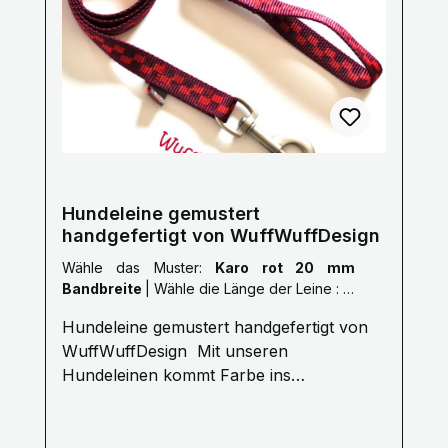
Handwäsche mit einem milden
Waschmittel, bitte Luft trocknen. Größe
Länge S 1,0 Meter M 1,5 Meter L 2,0
Meter XL 2,5 Meter XXL 3,0 Meter Gerne
fertigen wir auch nach deinen Wünschen
auf Anfrage.Kontaktiere uns Hier! Mail:
info@wuffwuffdesign.de Phone: 0711-
34238970
Hundeleine gemustert
handgefertigt von WuffWuffDesign
Wähle das Muster:
Karo rot 20 mm
Bandbreite
|
Wähle die Länge der Leine :
L:
2,0 Meter
Hundeleine gemustert handgefertigt von
WuffWuffDesign Mit unseren
Hundeleinen kommt Farbe ins
Hundeleben. Erleben Sie die Farbenvielfalt
unserer WuffWuffDesign Hundeleinen im
Hundeshop mit Biss. Alle unsere