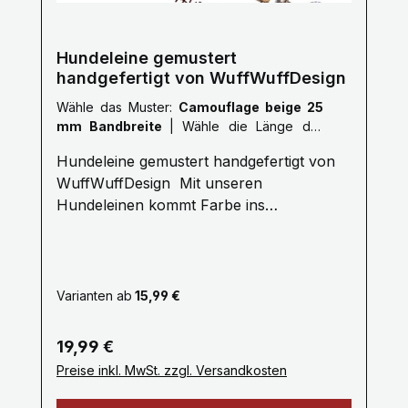
Hundeleine gemustert
handgefertigt von WuffWuffDesign
Wähle das Muster:
Camouflage beige 25
mm Bandbreite
|
Wähle die Länge der
Leine :
XXL: 3,0 Meter
Hundeleine gemustert handgefertigt von
WuffWuffDesign Mit unseren
Hundeleinen kommt Farbe ins
Hundeleben. Erleben Sie die Farbenvielfalt
unserer WuffWuffDesign Hundeleinen im
Hundeshop mit Biss. Alle unsere
Hundeleinen sind aus reißfestem,
Varianten ab
15,99 €
weichem und anschmiegsamem Gurtband
gefertigt, farbecht und mehrfach
Regulärer Preis:
19,99 €
Maschinen vernäht. Ein stabiler
Preise inkl. MwSt. zzgl. Versandkosten
Metallkarabiner zum sicheren einhacken
am Hundegeschirr oder Hundehalsband