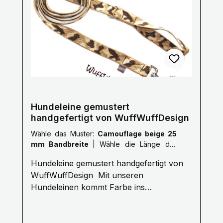
Handwäsche mit einem milden
Waschmittel, bitte Luft trocknen. Größe
Länge S 1,0 Meter M 1,5 Meter L 2,0
Meter XL 2,5 Meter XXL 3,0 Meter Gerne
fertigen wir auch nach deinen Wünschen
auf Anfrage.Kontaktiere uns Hier! Mail:
info@wuffwuffdesign.de Phone: 0711-
34238970
Hundeleine gemustert
handgefertigt von WuffWuffDesign
Wähle das Muster:
Camouflage beige 25
mm Bandbreite
|
Wähle die Länge der
Leine :
S: 1 Meter
Hundeleine gemustert handgefertigt von
WuffWuffDesign Mit unseren
Hundeleinen kommt Farbe ins
Hundeleben. Erleben Sie die Farbenvielfalt
unserer WuffWuffDesign Hundeleinen im