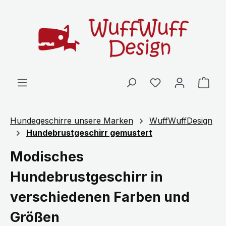
Zum Hauptinhalt springen
Ware
Hundegeschirre unsere Marken
WuffWuffDesign
Hundebrustgeschirr gemustert
Modisches
Hundebrustgeschirr in
verschiedenen Farben und
Größen